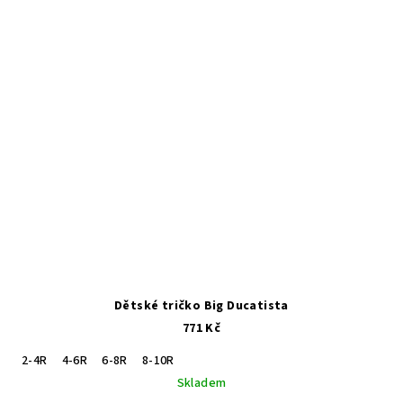
Dětské tričko Big Ducatista
771 Kč
2-4R
4-6R
6-8R
8-10R
Skladem