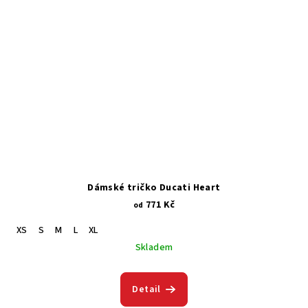
Dámské tričko Ducati Heart
771 Kč
od
XS
S
M
L
XL
Skladem
Detail