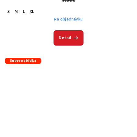
865 Kč
S
M
L
XL
Na objednávku
Detail
Super nabídka