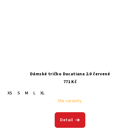
Dámské tričko Ducatiana 2.0 červené
771 Kč
XS
S
M
L
XL
Dle varianty
Detail