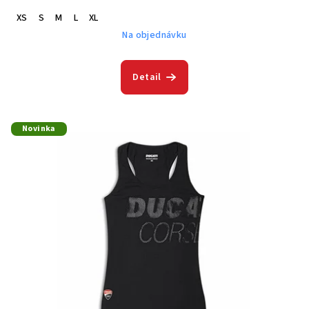
XS
S
M
L
XL
Na objednávku
Detail
Novinka