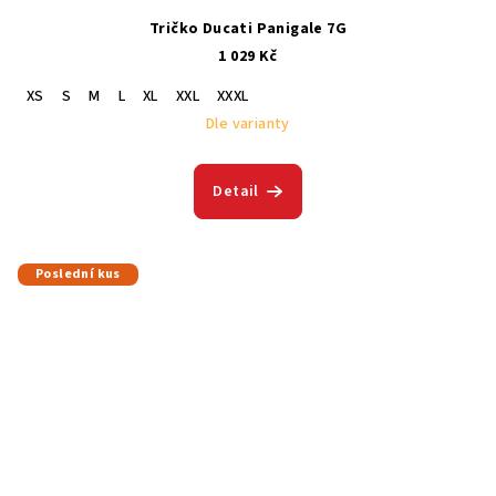
Tričko Ducati Panigale 7G
1 029 Kč
XS
S
M
L
XL
XXL
XXXL
Dle varianty
Detail
Poslední kus