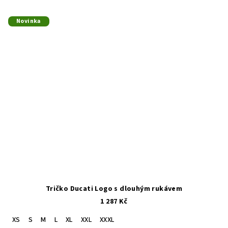
Novinka
Tričko Ducati Logo s dlouhým rukávem
1 287 Kč
XS
S
M
L
XL
XXL
XXXL