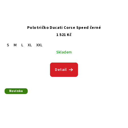
Polotričko Ducati Corse Speed černé
1 521 Kč
S
M
L
XL
XXL
Skladem
Detail
Novinka