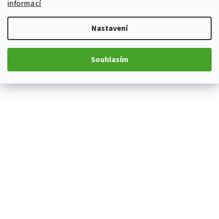
informací
1 029 Kč
2-4R
4-6R
6-8R
8-10R
Nastavení
Dle varianty
Souhlasím
Detail