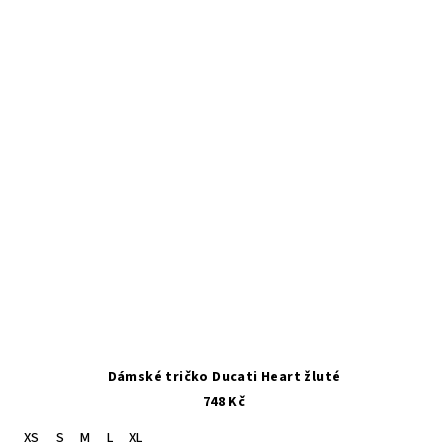
Dámské tričko Ducati Heart žluté
748 Kč
XS
S
M
L
XL