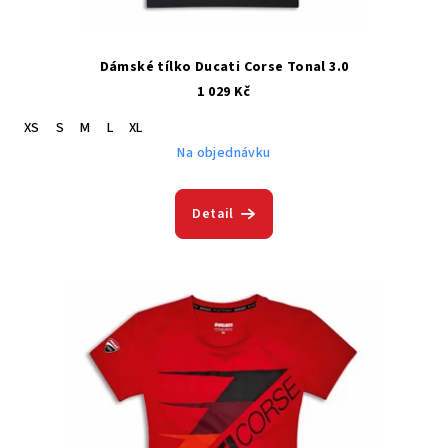
Dámské tílko Ducati Corse Tonal 3.0
1 029 Kč
XS
S
M
L
XL
Na objednávku
Detail