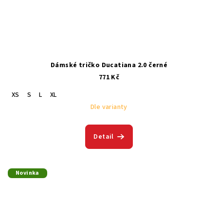
Dámské tričko Ducatiana 2.0 černé
771 Kč
XS
S
L
XL
Dle varianty
Detail
Novinka