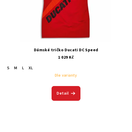
Dámské tričko Ducati DC Speed
1 029 Kč
S
M
L
XL
Dle varianty
Detail