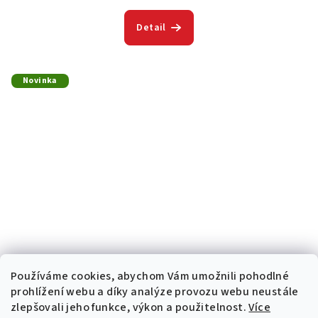
Detail
Novinka
Používáme cookies, abychom Vám umožnili pohodlné
prohlížení webu a díky analýze provozu webu neustále
zlepšovali jeho funkce, výkon a použitelnost.
Více
Dětské tričko Dual MM93
Limitovaná edice