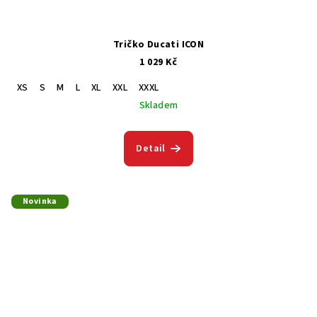
Tričko Ducati ICON
1 029 Kč
XS
S
M
L
XL
XXL
XXXL
Skladem
Detail
Novinka