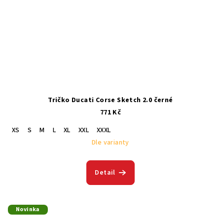
Tričko Ducati Corse Sketch 2.0 černé
771 Kč
XS
S
M
L
XL
XXL
XXXL
Dle varianty
Detail
Novinka