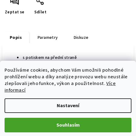
Zeptat se
Sdílet
Popis
Parametry
Diskuze
s potiskem na přední straně
Používáme cookies, abychom Vám umožnili pohodlné
prohlížení webu a díky analýze provozu webu neustále
zlepšovali jeho funkce, výkon a použitelnost.
Více
Z
informací
á
p
Informace pro vás
Nastavení
a
Prodej a servis motocyklů Ostrava
t
Jak nakupovat
Souhlasím
í
Obchodní podmínky