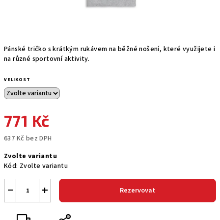
Pánské tričko s krátkým rukávem na běžné nošení, které využijete i
na různé sportovní aktivity.
VELIKOST
771 Kč
637 Kč bez DPH
Měrná
Zvolte variantu
cena:
Kód:
Zvolte variantu
−
+
Rezervovat