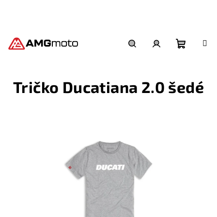
Přejít
na
obsah
Nákupní
Hledat
Přihlášení
Tričko Ducatiana 2.0 šedé
košík