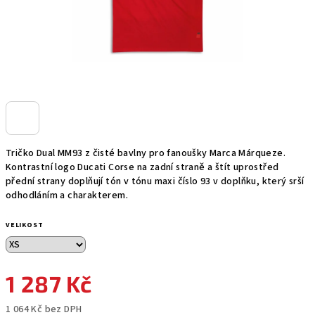
Tričko Dual MM93 z čisté bavlny pro fanoušky Marca Márqueze.
Kontrastní logo Ducati Corse na zadní straně a štít uprostřed
přední strany doplňují tón v tónu maxi číslo 93 v doplňku, který srší
odhodláním a charakterem.
VELIKOST
1 287 Kč
1 064 Kč bez DPH