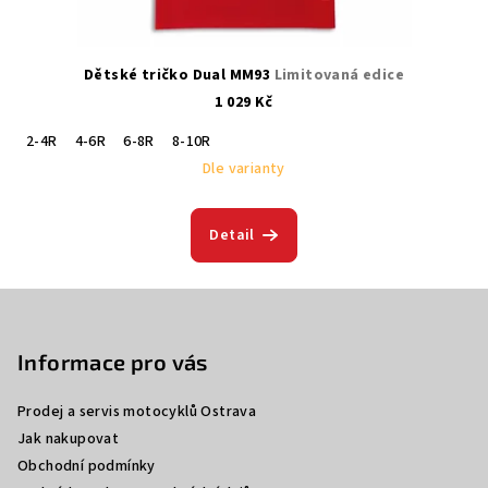
Dětské tričko Dual MM93
Limitovaná edice
1 029 Kč
2-4R
4-6R
6-8R
8-10R
Dle varianty
Detail
Z
á
p
Informace pro vás
a
Prodej a servis motocyklů Ostrava
t
Jak nakupovat
í
Obchodní podmínky