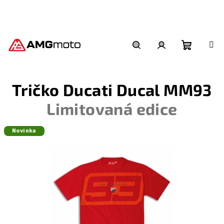
Přejít
na
obsah
Nákupní
Hledat
Přihlášení
Tričko Ducati Ducal MM93
košík
Limitovaná edice
Novinka