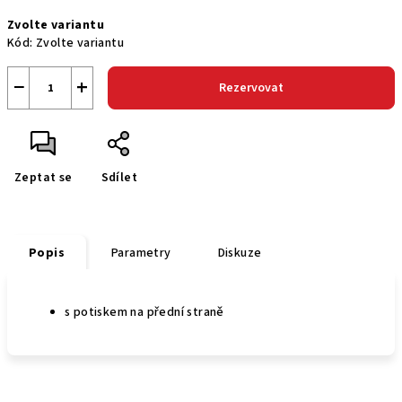
Měrná
Zvolte variantu
cena:
Kód:
Zvolte variantu
−
+
Rezervovat
Zeptat se
Sdílet
Popis
Parametry
Diskuze
s potiskem na přední straně