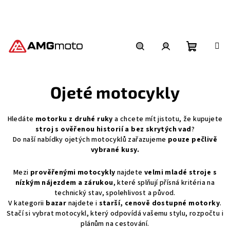
Přejít
na
obsah
Nákupní
Hledat
Přihlášení
Ojeté motocykly
košík
Hledáte
motorku z druhé ruky
a chcete mít jistotu, že kupujete
stroj s ověřenou historií a bez skrytých vad
?
Do naší nabídky ojetých motocyklů zařazujeme
pouze pečlivě
vybrané kusy.
Mezi
prověřenými motocykly
najdete
velmi mladé stroje s
nízkým nájezdem a zárukou
, které splňují přísná kritéria na
technický stav, spolehlivost a původ.
V kategorii
bazar
najdete i
starší, cenově dostupné motorky
.
Stačí si vybrat motocykl, který odpovídá vašemu stylu, rozpočtu i
plánům na cestování.