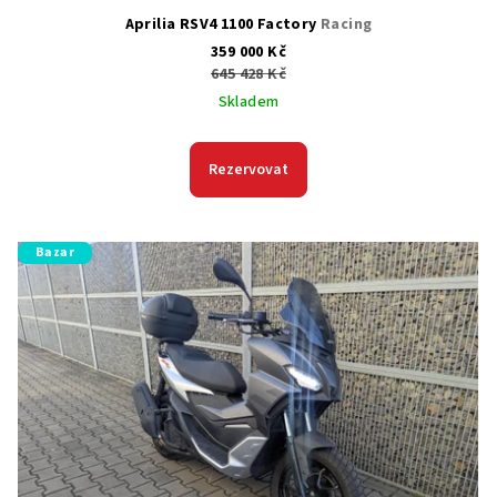
ů
Aprilia RSV4 1100 Factory
Racing
359 000 Kč
645 428 Kč
Skladem
Rezervovat
Bazar