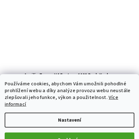
Aprilia Tuono V4 Factory 1100 Dark Kraken
394 000 Kč
Používáme cookies, abychom Vám umožnili pohodlné
499 900 Kč
prohlížení webu a díky analýze provozu webu neustále
Skladem
zlepšovali jeho funkce, výkon a použitelnost.
Více
informací
Rezervovat
Nastavení
Prověřené moto