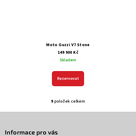
Moto Guzzi V7 Stone
149 900 Kč
Skladem
Rezervovat
9
položek celkem
O
v
Z
l
á
á
p
Informace pro vás
d