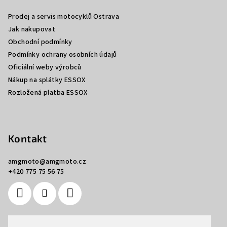
a
a
c
Prodej a servis motocyklů Ostrava
t
í
Jak nakupovat
í
p
Obchodní podmínky
r
Podmínky ochrany osobních údajů
v
Oficiální weby výrobců
k
Nákup na splátky ESSOX
y
Rozložená platba ESSOX
v
ý
p
i
Kontakt
s
u
amgmoto
@
amgmoto.cz
+420 775 75 56 75