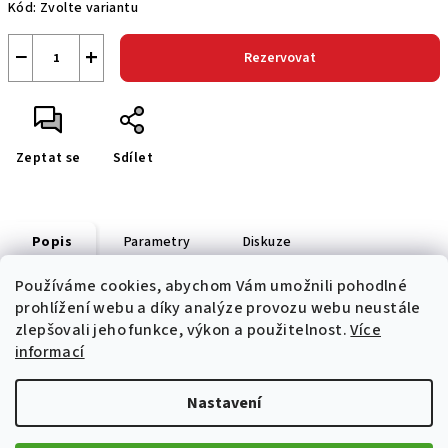
Kód:
Zvolte variantu
−
+
Rezervovat
Zeptat se
Sdílet
Popis
Parametry
Diskuze
Používáme cookies, abychom Vám umožnili pohodlné
prohlížení webu a díky analýze provozu webu neustále
silikonový potisk na přední straně a nášivka Ducati
Corse
zlepšovali jeho funkce, výkon a použitelnost.
Více
informací
Nastavení
Z