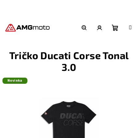
Přejít
na
obsah
Nákupní
Hledat
Přihlášení
Tričko Ducati Corse Tonal
košík
3.0
Novinka