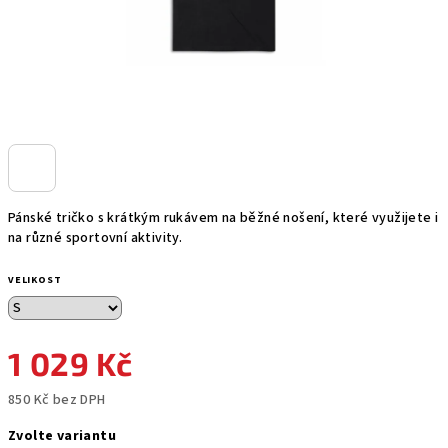
Pánské tričko s krátkým rukávem na běžné nošení, které využijete i
na různé sportovní aktivity.
VELIKOST
1 029 Kč
850 Kč bez DPH
Měrná
Zvolte variantu
cena: