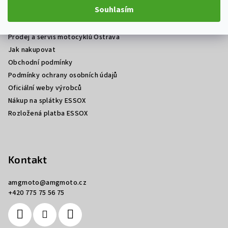
á
Souhlasím
p
Informace pro vás
a
Prodej a servis motocyklů Ostrava
t
Jak nakupovat
í
Obchodní podmínky
Podmínky ochrany osobních údajů
Oficiální weby výrobců
Nákup na splátky ESSOX
Rozložená platba ESSOX
Kontakt
amgmoto
@
amgmoto.cz
+420 775 75 56 75