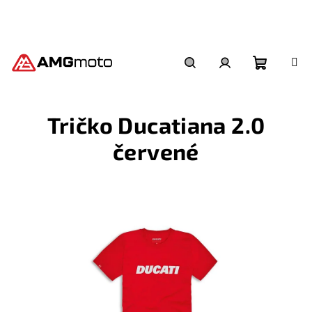
Přejít
na
obsah
Nákupní
Hledat
Přihlášení
Tričko Ducatiana 2.0
košík
červené