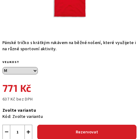
Pánské tričko s krátkým rukávem na běžné nošení, které využijete i
na různé sportovní aktivity.
VELIKOST
771 Kč
637 Kč bez DPH
Měrná
Zvolte variantu
cena:
Kód:
Zvolte variantu
−
+
Rezervovat