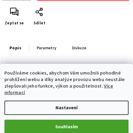
Zeptat se
Sdílet
Popis
Parametry
Diskuze
s potiskem na přední straně
Používáme cookies, abychom Vám umožnili pohodlné
prohlížení webu a díky analýze provozu webu neustále
zlepšovali jeho funkce, výkon a použitelnost.
Více
informací
Z
á
Nastavení
p
Informace pro vás
a
Prodej a servis motocyklů Ostrava
Souhlasím
t
Jak nakupovat