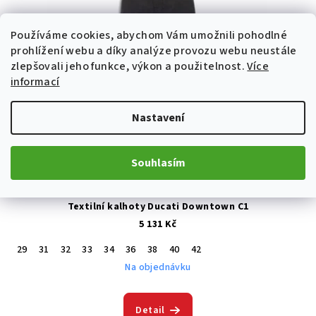
Používáme cookies, abychom Vám umožnili pohodlné
prohlížení webu a díky analýze provozu webu neustále
zlepšovali jeho funkce, výkon a použitelnost.
Více
informací
Nastavení
Souhlasím
Textilní kalhoty Ducati Downtown C1
5 131 Kč
29
31
32
33
34
36
38
40
42
Na objednávku
Detail