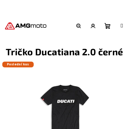
Přejít
na
obsah
Nákupní
Hledat
Přihlášení
Tričko Ducatiana 2.0 černé
košík
Poslední kus