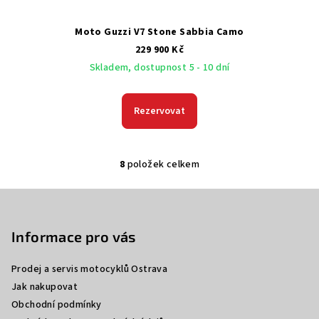
Moto Guzzi V7 Stone Sabbia Camo
229 900 Kč
Skladem, dostupnost 5 - 10 dní
Rezervovat
8
položek celkem
O
v
Z
l
á
á
p
Informace pro vás
d
a
a
c
Prodej a servis motocyklů Ostrava
t
í
Jak nakupovat
í
p
Obchodní podmínky
r