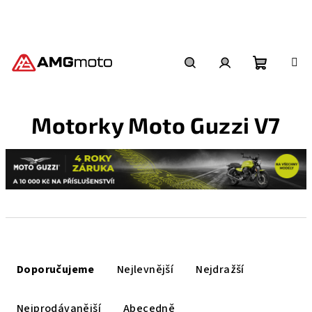
Přejít
na
obsah
Nákupní
Hledat
Přihlášení
Motorky Moto Guzzi V7
košík
Ř
a
Doporučujeme
Nejlevnější
Nejdražší
z
e
Nejprodávanější
Abecedně