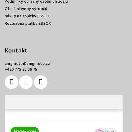
Podmínky ochrany osobních údajů
v
Oficiální weby výrobců
k
Nákup na splátky ESSOX
y
Rozložená platba ESSOX
v
ý
p
i
Kontakt
s
u
amgmoto
@
amgmoto.cz
+420 775 75 56 75