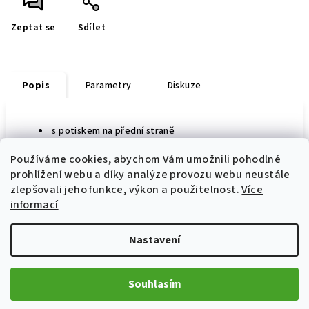
Zeptat se
Sdílet
Popis
Parametry
Diskuze
s potiskem na přední straně
Používáme cookies, abychom Vám umožnili pohodlné
prohlížení webu a díky analýze provozu webu neustále
zlepšovali jeho funkce, výkon a použitelnost.
Více
Z
informací
á
p
Informace pro vás
Nastavení
a
Prodej a servis motocyklů Ostrava
t
Jak nakupovat
Souhlasím
í
Obchodní podmínky