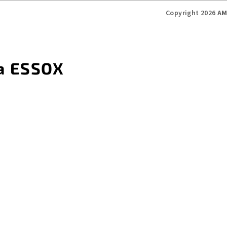
i
Copyright 2026
AM
s
u
a ESSOX