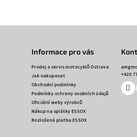
Z
á
Informace pro vás
Kont
p
a
Prodej a servis motocyklů Ostrava
amgmo
+420 77
t
Jak nakupovat
Obchodní podmínky
í
Podmínky ochrany osobních údajů
Oficiální weby výrobců
Nákup na splátky ESSOX
Rozložená platba ESSOX