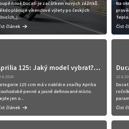
ákazníci vybírají nejčastěji
krok
oupě nové Ducati je začátkem nových zážitků.
Na ok
ěkdo plánuje víkendové výlety po českých
prověř
ilnicích, j...
Teplo.
íst článek
Číst č
prilia 125: Jaký model vybrat?
Duc
RS, Tuono, RX nebo SX
někt
9.6.2026
22.6.2
než 
ategorie 125 ccm má v nabídce značky Aprilia
Ducati
louhodobě pevné a jasně definované místo.
roční
ejde jen o...
param
íst článek
Číst č