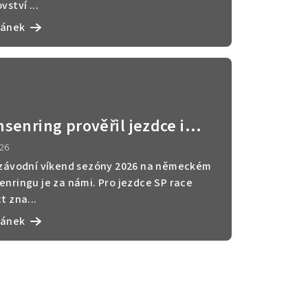
vství ...
lánek
senring prověřil jezdce i
hniku. Sezóna 2026 je v plném
026
udu.
 závodní víkend sezóny 2026 na německém
enringu je za námi. Pro jezdce SP race
t zna...
lánek