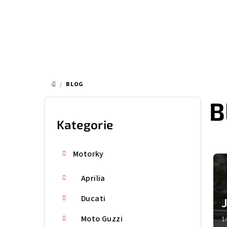
Přejít
na
obsah
/
BLOG
DOMŮ
P
B
o
Kategorie
Přeskočit
kategorie
s
V
Motorky
t
ý
Aprilia
r
p
a
Ducati
i
J
o
n
Moto Guzzi
s
1