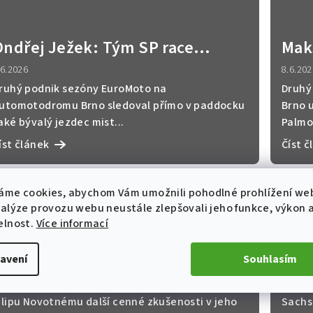
Ondřej Ježek: Tým SP race
Mak
project odvedl v Brně
zryc
.6.2026
8.6.202
stoprocentní práci
ruhý podnik sezóny EuroMoto na
Druhý
utomotodromu Brno sledoval přímo v paddocku
Brno 
aké bývalý jezdec mist...
Palmo
íst článek
Číst č
áme cookies, abychom Vám umožnili pohodlné prohlížení we
nalýze provozu webu neustále zlepšovali jeho funkce, výkon 
elnost.
Více informací
Filip Novotný po domácím
Ondř
avení
Souhlasím
ávodě: Další krok vpřed v silné
„Ta
.6.2026
26.5.2
konkurenci
jse
omácí závod na Automotodromu Brno přinesl
První
ilipu Novotnému další cenné zkušenosti v jeho
Sachs