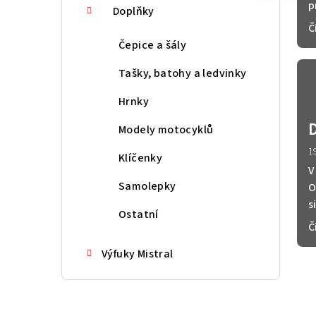
p
Doplňky
Č
Čepice a šály
Tašky, batohy a ledvinky
Hrnky
Modely motocyklů
1
Klíčenky
V
Samolepky
O
s
Ostatní
Č
Výfuky Mistral