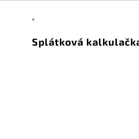
×
Splátková kalkulačk