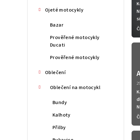
z
K
n
č
Ojeté motocykly
N
í
s
l
Bazar
Č
p
á
Prověřené motocykly
a
n
Ducati
n
k
Prověřené motocykly
e
ů
A
Oblečení
l
2
Oblečení na motocykl
K
d
Bundy
N
Kalhoty
Č
Přilby
Rukavice