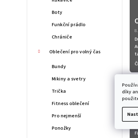
Boty
Funkční prádlo
8
Chrániče
D
A
Oblečení pro volný čas
t
Č
Bundy
Mikiny a svetry
Použív
Trička
díky a
použit
Fitness oblečení
Nast
z
Pro nejmenší
8
D
Ponožky
F