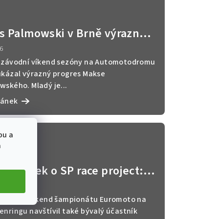
s Palmowski v Brně výrazně
hlil
6
 závodní víkend sezóny na Automotodromu
ukázal výrazný progres Makse
wského. Mladý je...
lánek
bu a
a
ej Ježek o SP race project:
kovou pohodu a klidnou práci
026
m dlouho nezažil“
 závodní víkend šampionátu Euromoto na
enringu navštívil také bývalý účastník