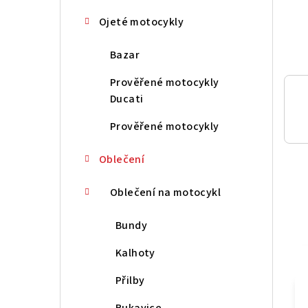
n
Ojeté motocykly
í
Bazar
p
Prověřené motocykly
a
Ducati
n
Prověřené motocykly
e
Oblečení
l
Oblečení na motocykl
Bundy
Kalhoty
Přilby
Rukavice