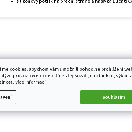
silikonový potisk na přední straně a nášivka Ducati C
áme cookies, abychom Vám umožnili pohodlné prohlížení we
nalýze provozu webu neustále zlepšovali jeho funkce, výkon 
elnost.
Více informací
avení
Souhlasím