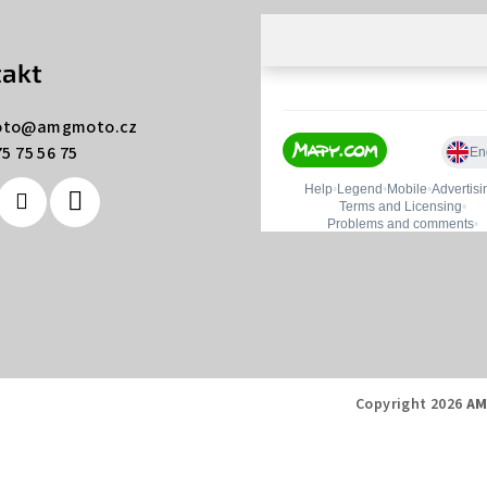
akt
to
@
amgmoto.cz
5 75 56 75
Copyright 2026
AM