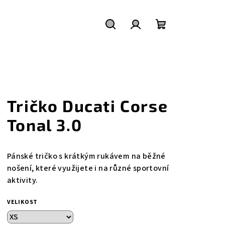
Hledat
Přihlášení
Nákupní
košík
Tričko Ducati Corse
Tonal 3.0
Pánské tričko s krátkým rukávem na běžné
nošení, které využijete i na různé sportovní
aktivity.
VELIKOST