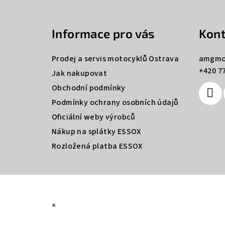
á
Informace pro vás
Kont
p
a
Prodej a servis motocyklů Ostrava
amgmo
+420 77
t
Jak nakupovat
Obchodní podmínky
í
Podmínky ochrany osobních údajů
Oficiální weby výrobců
Nákup na splátky ESSOX
Rozložená platba ESSOX
×