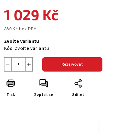
1 029 Kč
850 Kč bez DPH
Měrná
Zvolte variantu
cena:
Kód:
Zvolte variantu
−
+
Rezervovat
Tisk
Zeptat se
Sdílet