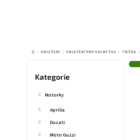
Přejít
na
obsah
/
OBLEČENÍ
/
OBLEČENÍ PRO VOLNÝ ČAS
/
TRIČKA
/
DOMŮ
P
o
Kategorie
Přeskočit
kategorie
s
Motorky
t
Aprilia
r
a
Ducati
n
Moto Guzzi