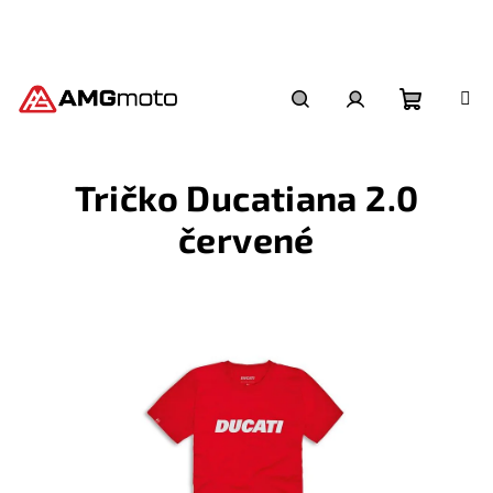
Přejít
na
obsah
Nákupní
Hledat
Přihlášení
Tričko Ducatiana 2.0
košík
červené