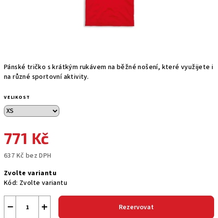
Pánské tričko s krátkým rukávem na běžné nošení, které využijete i
na různé sportovní aktivity.
VELIKOST
771 Kč
637 Kč bez DPH
Měrná
Zvolte variantu
cena:
Kód:
Zvolte variantu
−
+
Rezervovat