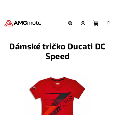
Přejít
na
obsah
Nákupní
Hledat
Přihlášení
Dámské tričko Ducati DC
košík
Speed