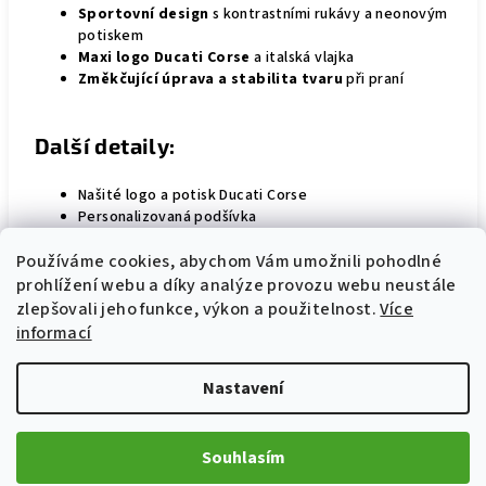
Sportovní design
s kontrastními rukávy a neonovým
potiskem
Maxi logo Ducati Corse
a italská vlajka
Změkčující úprava a stabilita tvaru
při praní
Další detaily:
Našité logo a potisk Ducati Corse
Personalizovaná podšívka
Používáme cookies, abychom Vám umožnili pohodlné
prohlížení webu a díky analýze provozu webu neustále
zlepšovali jeho funkce, výkon a použitelnost.
Více
informací
Související produkty
Nastavení
Souhlasím
Bonus
Poslední kus