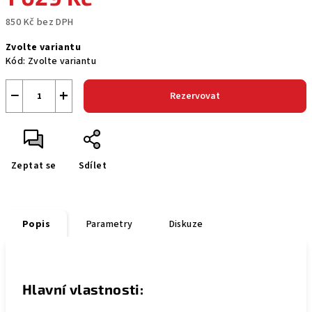
850 Kč bez DPH
Měrná
Zvolte variantu
cena:
Kód:
Zvolte variantu
−
+
Rezervovat
Zeptat se
Sdílet
Popis
Parametry
Diskuze
Hlavní vlastnosti: