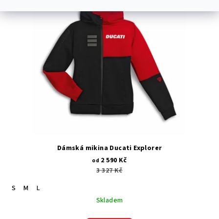
Dámská mikina Ducati Explorer
2 590 Kč
od
3 327 Kč
S
M
L
Skladem