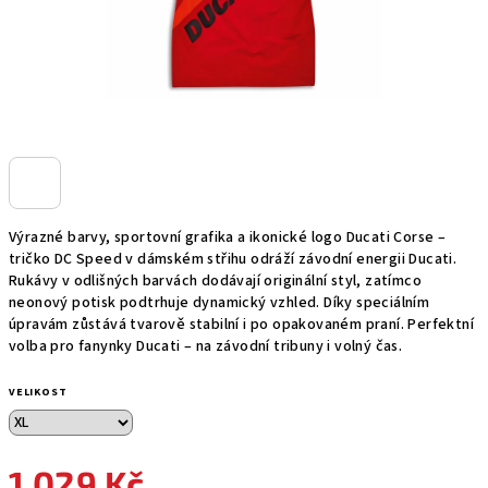
Výrazné barvy, sportovní grafika a ikonické logo Ducati Corse –
tričko DC Speed v dámském střihu odráží závodní energii Ducati.
Rukávy v odlišných barvách dodávají originální styl, zatímco
neonový potisk podtrhuje dynamický vzhled. Díky speciálním
úpravám zůstává tvarově stabilní i po opakovaném praní. Perfektní
volba pro fanynky Ducati – na závodní tribuny i volný čas.
VELIKOST
1 029 Kč