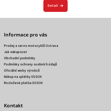
Detail
Z
á
p
Informace pro vás
a
Prodej a servis motocyklů Ostrava
t
Jak nakupovat
í
Obchodní podmínky
Podmínky ochrany osobních údajů
Oficiální weby výrobců
Nákup na splátky ESSOX
Rozložená platba ESSOX
Kontakt