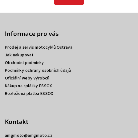
Z
á
p
Informace pro vás
a
Prodej a servis motocyklů Ostrava
t
Jak nakupovat
í
Obchodní podmínky
Podmínky ochrany osobních údajů
Oficiální weby výrobců
Nákup na splátky ESSOX
Rozložená platba ESSOX
Kontakt
amgmoto
@
amgmoto.cz