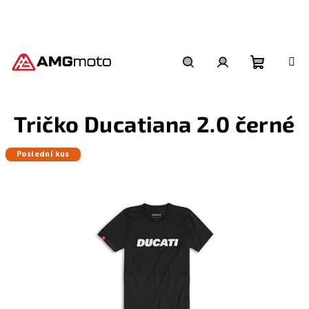
Přejít
na
obsah
Nákupní
Hledat
Přihlášení
Tričko Ducatiana 2.0 černé
košík
Poslední kus