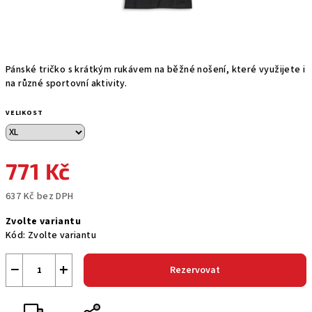
Pánské tričko s krátkým rukávem na běžné nošení, které využijete i
na různé sportovní aktivity.
VELIKOST
771 Kč
637 Kč bez DPH
Měrná
Zvolte variantu
cena:
Kód:
Zvolte variantu
−
+
Rezervovat