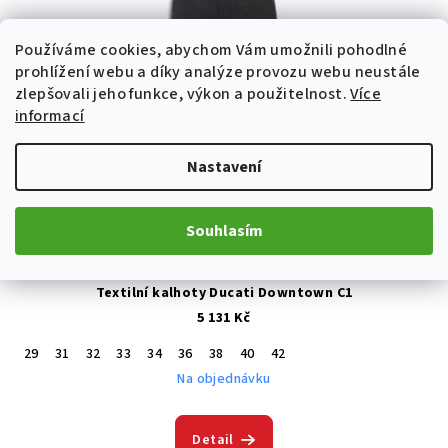
Používáme cookies, abychom Vám umožnili pohodlné
prohlížení webu a díky analýze provozu webu neustále
zlepšovali jeho funkce, výkon a použitelnost.
Více
informací
Nastavení
Souhlasím
Textilní kalhoty Ducati Downtown C1
5 131 Kč
29
31
32
33
34
36
38
40
42
Na objednávku
Detail