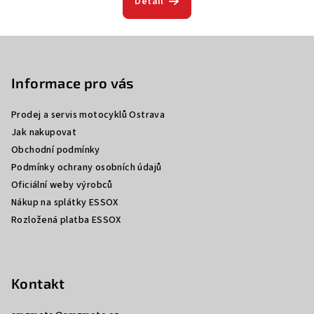
Detail
Z
á
p
Informace pro vás
a
Prodej a servis motocyklů Ostrava
t
Jak nakupovat
í
Obchodní podmínky
Podmínky ochrany osobních údajů
Oficiální weby výrobců
Nákup na splátky ESSOX
Rozložená platba ESSOX
Kontakt