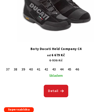
Boty Ducati Held Company C4
6 679 Kč
od
6 936 Kč
37
38
39
40
41
42
43
44
45
46
Skladem
Detail
Super nabídka