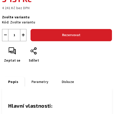
4 241 Kč bez DPH
Měrná
Zvolte variantu
cena:
Kód:
Zvolte variantu
−
+
Rezervovat
Zeptat se
Sdílet
Popis
Parametry
Diskuze
Hlavní vlastnosti: