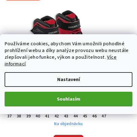
Používáme cookies, abychom Vám umožnili pohodlné
prohlížení webu a díky analýze provozu webu neustále
zlepšovali jeho funkce, výkon a použitelnost.
Více
informací
Nastavení
Boty Ducati Corse City C2
Souhlasím
4 616 Kč
37
38
39
40
41
42
43
44
45
46
47
Na objednávku