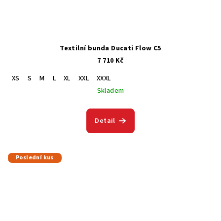
Textilní bunda Ducati Flow C5
7 710 Kč
XS
S
M
L
XL
XXL
XXXL
Skladem
Detail
Poslední kus