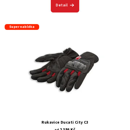
Detail
Super nabídka
Rukavice Ducati City C3
2 386 Kč
od