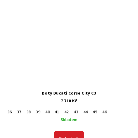
Boty Ducati Corse City C3
7 710 Kč
36
37
38
39
40
41
42
43
44
45
46
Skladem