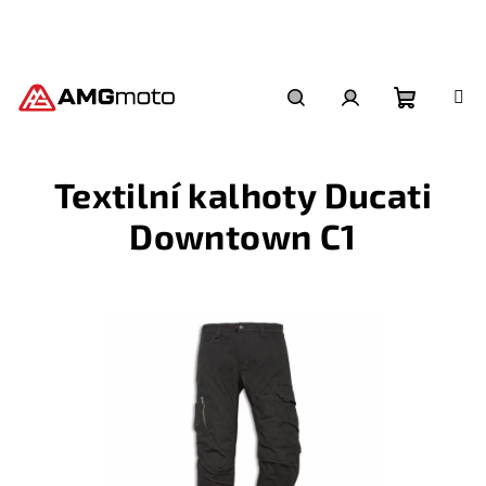
Přejít
na
obsah
Nákupní
Hledat
Přihlášení
Textilní kalhoty Ducati
košík
Downtown C1