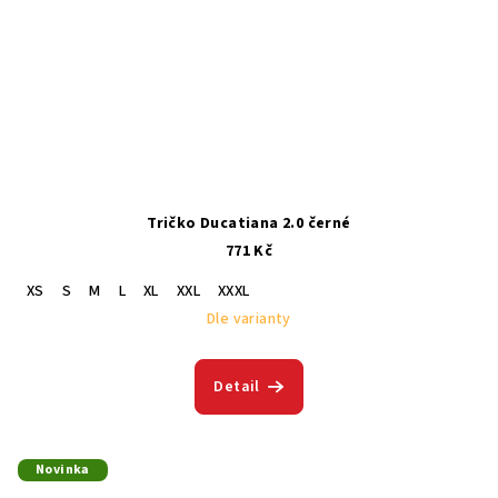
Tričko Ducatiana 2.0 černé
771 Kč
XS
S
M
L
XL
XXL
XXXL
Dle varianty
Detail
Novinka