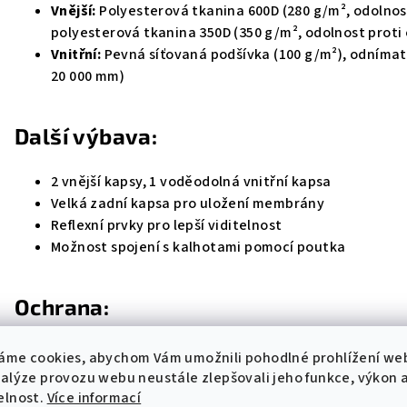
Vnější:
Polyesterová tkanina 600D (280 g/m², odolnost
polyesterová tkanina 350D (350 g/m², odolnost proti 
Vnitřní:
Pevná síťovaná podšívka (100 g/m²), odníma
20 000 mm)
Další výbava:
2 vnější kapsy, 1 voděodolná vnitřní kapsa
Velká zadní kapsa pro uložení membrány
Reflexní prvky pro lepší viditelnost
Možnost spojení s kalhotami pomocí poutka
Ochrana:
Vyjímatelné chrániče Warrior Lite (EN 1621.1 Lv. 1, CE 
áme cookies, abychom Vám umožnili pohodlné prohlížení we
Možnost doplnění zádového chrániče
Warrior
(prodá
nalýze provozu webu neustále zlepšovali jeho funkce, výkon 
elnost.
Více informací