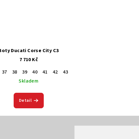
Boty Ducati Corse City C3
7 710 Kč
37
38
39
40
41
42
43
44
45
46
Skladem
Detail