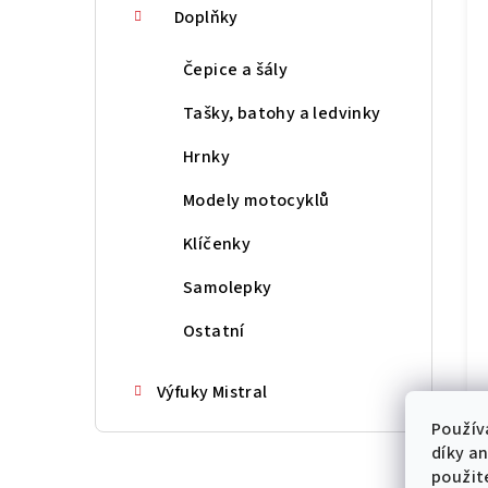
Doplňky
Čepice a šály
Tašky, batohy a ledvinky
Hrnky
Modely motocyklů
Klíčenky
Samolepky
Ostatní
Výfuky Mistral
Použív
díky a
použit