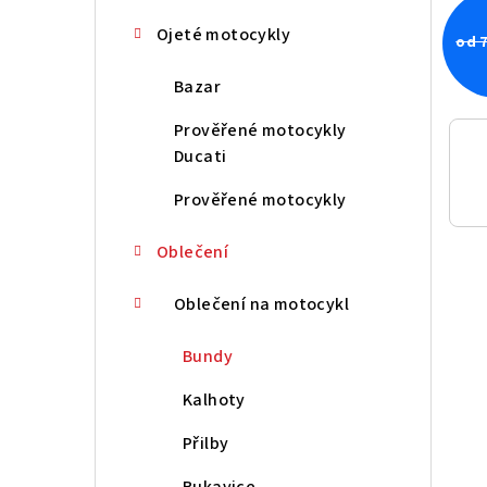
n
Ojeté motocykly
od 7
í
Bazar
p
Prověřené motocykly
a
Ducati
n
Prověřené motocykly
e
Oblečení
l
Oblečení na motocykl
Bundy
Kalhoty
Přilby
Rukavice