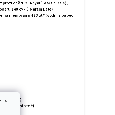
 proti oděru 254 cyklů Martin Dale),
oděru 140 cyklů Martin Dale)
telná membrána H2Out® (vodní sloupec
certifikace)
bu a
vá se samostatně)
a