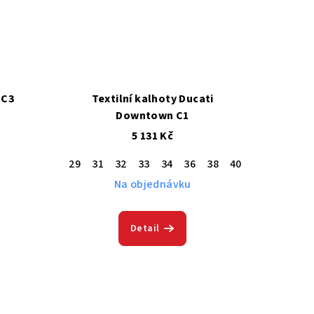
 C3
Textilní kalhoty Ducati
Downtown C1
5 131 Kč
29
31
32
33
34
36
38
40
42
Na objednávku
Detail