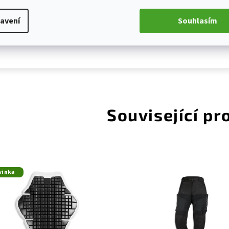
Certifikace:
avení
Souhlasím
CE certifikace dle nařízení (EU) 2016/425, norma EN 17
Související pr
vinka