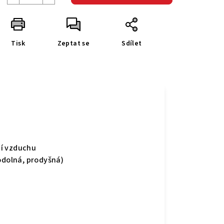
Tisk
Zeptat se
Sdílet
ní vzduchu
dolná, prodyšná)