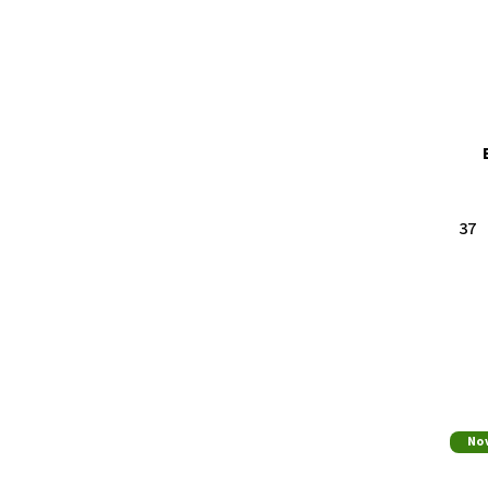
37
No