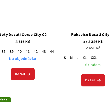
Boty Ducati Corse City C2
Rukavice Ducati City
4 616 Kč
2 386 Kč
od
2 651 Kč
38
39
40
41
42
43
44
45
46
47
S
M
L
XL
XXL
Na objednávku
Skladem
Detail
Detail
vinka