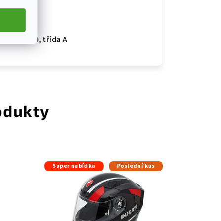
092-4:2020, třída A
odukty
Super nabídka
Poslední kus