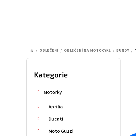
Přejít
na
obsah
/
OBLEČENÍ
/
OBLEČENÍ NA MOTOCYKL
/
BUNDY
/
DOMŮ
P
o
Kategorie
Přeskočit
kategorie
s
Motorky
t
Aprilia
r
a
Ducati
n
Moto Guzzi