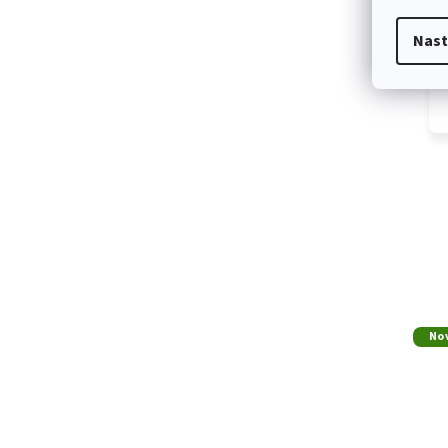
Nast
No