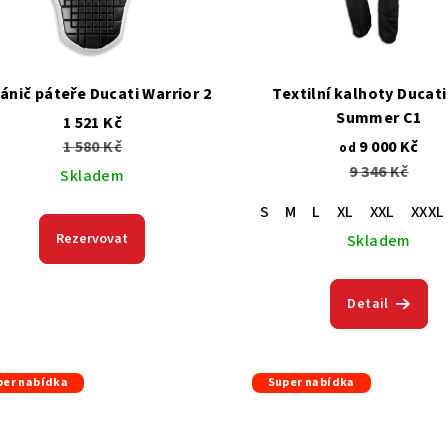
ánič páteře Ducati Warrior 2
Textilní kalhoty Ducati
Summer C1
1 521 Kč
1 580 Kč
9 000 Kč
od
9 346 Kč
Skladem
S
M
L
XL
XXL
XXXL
Rezervovat
Skladem
Detail
per nabídka
Super nabídka