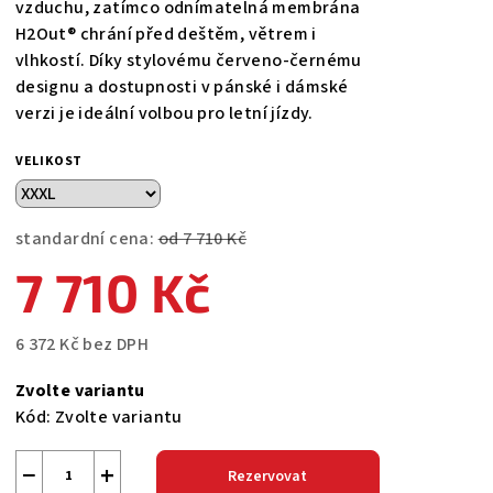
vzduchu, zatímco odnímatelná membrána
H2Out® chrání před deštěm, větrem i
vlhkostí. Díky stylovému červeno-černému
designu a dostupnosti v pánské i dámské
verzi je ideální volbou pro letní jízdy.
VELIKOST
standardní cena:
od 7 710 Kč
7 710 Kč
6 372 Kč bez DPH
Měrná
Zvolte variantu
cena:
Kód:
Zvolte variantu
−
+
Rezervovat