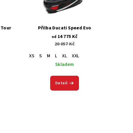
 Tour
Přilba Ducati Speed Evo
14 775 Kč
od
20 057 Kč
XS
S
M
L
XL
XXL
Skladem
Detail