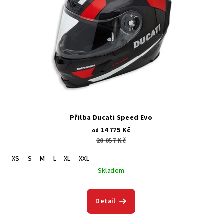
Přilba Ducati Speed Evo
14 775 Kč
od
20 057 Kč
XS
S
M
L
XL
XXL
Skladem
Detail