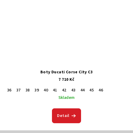
Boty Ducati Corse City C3
7 710 Kč
36
37
38
39
40
41
42
43
44
45
46
Skladem
Detail