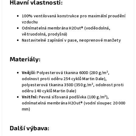
Hlavní vlastnosti:
100% ventilovaná konstrukce pro maximální proudění
vzduchu
Odnímatelná membrána H2Out® (voděodolná,
větruodolná, prodyšná)
Nastavitelné zapínání v pase, neoprenové manžety
Materiály:
Vnější:
Polyesterová tkanina 600D (280 g/m²,
odolnost proti oděru 254 cyklů Martin Dale),
polyesterová tkanina 350D (350 g/m², odolnost proti
oděru 140 cyklů Martin Dale)
Vnitřní:
Pevná síťovaná podšívka (100 g/m²),
odnímatelná membrána H2Out® (vodní sloupec 20 000
mm)
Další výbava: