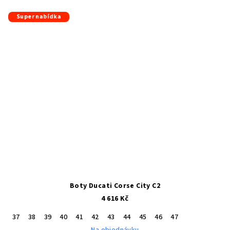
Super nabídka
Boty Ducati Corse City C2
4 616 Kč
37
38
39
40
41
42
43
44
45
46
47
Na objednávku