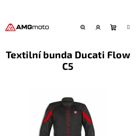
Přejít
na
obsah
Nákupní
Hledat
Přihlášení
Textilní bunda Ducati Flow
košík
C5