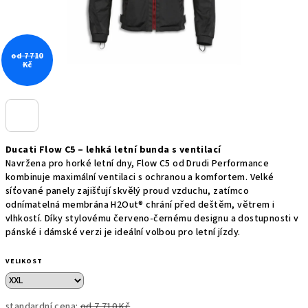
od 7 710
Kč
Ducati Flow C5 – lehká letní bunda s ventilací
Navržena pro horké letní dny, Flow C5 od Drudi Performance
kombinuje maximální ventilaci s ochranou a komfortem. Velké
síťované panely zajišťují skvělý proud vzduchu, zatímco
odnímatelná membrána H2Out® chrání před deštěm, větrem i
vlhkostí. Díky stylovému červeno-černému designu a dostupnosti v
pánské i dámské verzi je ideální volbou pro letní jízdy.
VELIKOST
standardní cena:
od 7 710 Kč