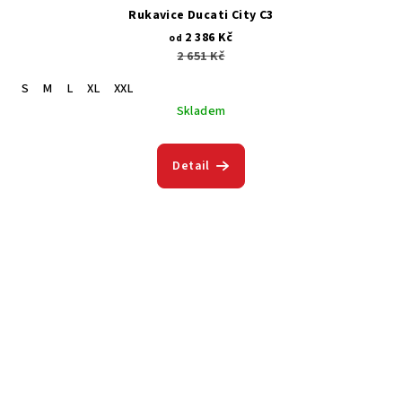
Rukavice Ducati City C3
2 386 Kč
od
2 651 Kč
S
M
L
XL
XXL
Skladem
Detail