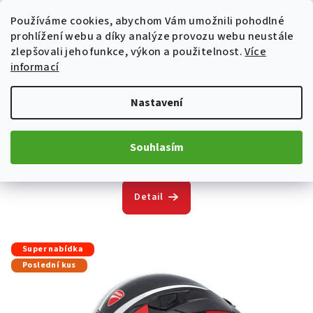
Používáme cookies, abychom Vám umožnili pohodlné
prohlížení webu a díky analýze provozu webu neustále
zlepšovali jeho funkce, výkon a použitelnost.
Více
informací
Textilní kalhoty Ducati Tour Summer C1
9 000 Kč
od
Nastavení
9 346 Kč
S
M
L
XL
XXL
XXXL
Souhlasím
Skladem
Detail
Super nabídka
Poslední kus