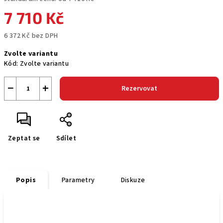
7 710 Kč
6 372 Kč bez DPH
Měrná
Zvolte variantu
cena:
Kód:
Zvolte variantu
−
+
Rezervovat
Zeptat se
Sdílet
Popis
Parametry
Diskuze