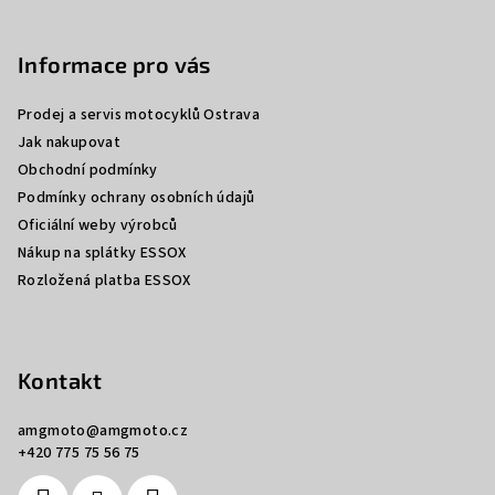
Z
á
p
Informace pro vás
a
Prodej a servis motocyklů Ostrava
t
Jak nakupovat
í
Obchodní podmínky
Podmínky ochrany osobních údajů
Oficiální weby výrobců
Nákup na splátky ESSOX
Rozložená platba ESSOX
Kontakt
amgmoto
@
amgmoto.cz
+420 775 75 56 75