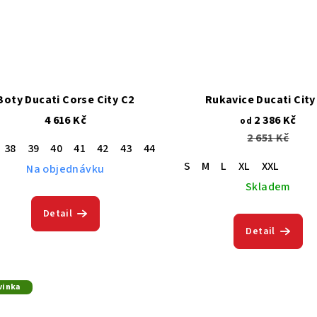
Boty Ducati Corse City C2
Rukavice Ducati City
4 616 Kč
2 386 Kč
od
2 651 Kč
38
39
40
41
42
43
44
45
46
47
S
M
L
XL
XXL
Na objednávku
Skladem
Detail
Detail
vinka