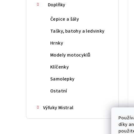
Doplňky
Čepice a šály
Tašky, batohy a ledvinky
Hrnky
Modely motocyklů
Klíčenky
Samolepky
Ostatní
Výfuky Mistral
Použív
díky a
použit