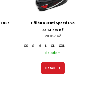
 Tour
Přilba Ducati Speed Evo
14 775 Kč
od
20 057 Kč
XS
S
M
L
XL
XXL
Skladem
Detail