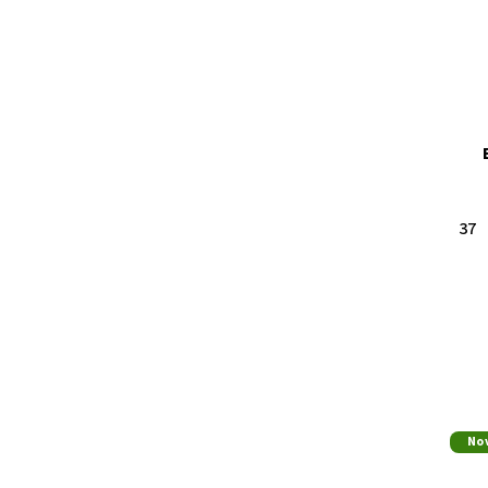
37
No