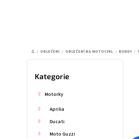
Přejít
na
obsah
/
OBLEČENÍ
/
OBLEČENÍ NA MOTOCYKL
/
BUNDY
/
DOMŮ
P
o
Kategorie
Přeskočit
kategorie
s
Motorky
t
Aprilia
r
a
Ducati
n
Moto Guzzi