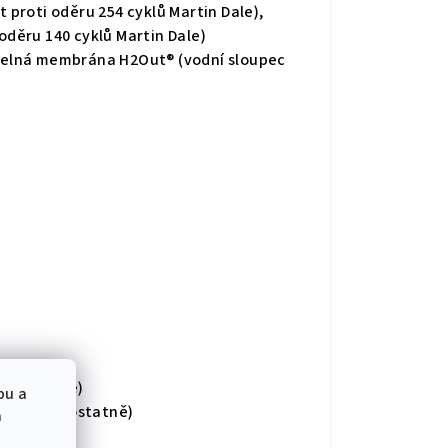
 proti oděru 254 cyklů Martin Dale),
oděru 140 cyklů Martin Dale)
telná membrána H2Out® (vodní sloupec
certifikace)
bu a
vá se samostatně)
a