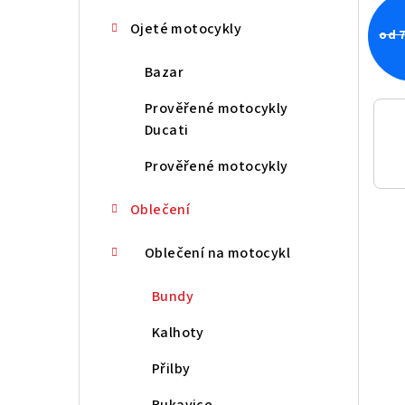
n
Ojeté motocykly
od 7
í
Bazar
p
Prověřené motocykly
a
Ducati
n
Prověřené motocykly
e
Oblečení
l
Oblečení na motocykl
Bundy
Kalhoty
Přilby
Rukavice