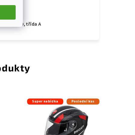
092-4:2020, třída A
odukty
Super nabídka
Poslední kus