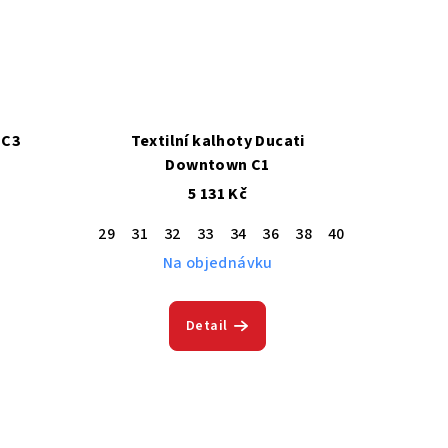
 C3
Textilní kalhoty Ducati
Downtown C1
5 131 Kč
29
31
32
33
34
36
38
40
42
Na objednávku
Detail