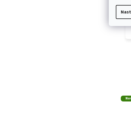
Nast
No