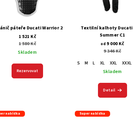
ánič páteře Ducati Warrior 2
Textilní kalhoty Ducati
Summer C1
1 521 Kč
1 580 Kč
9 000 Kč
od
9 346 Kč
Skladem
S
M
L
XL
XXL
XXXL
Rezervovat
Skladem
Detail
per nabídka
Super nabídka