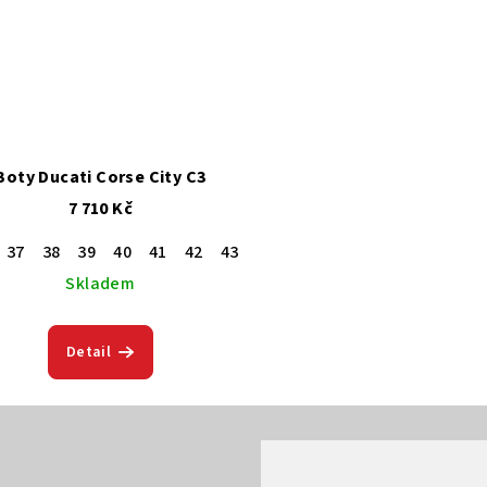
Boty Ducati Corse City C3
7 710 Kč
37
38
39
40
41
42
43
44
45
46
Skladem
Detail