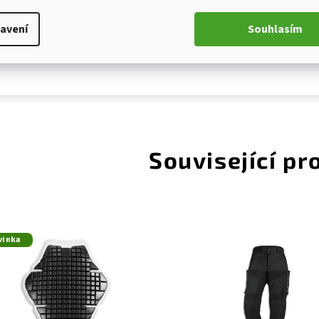
Certifikace:
avení
Souhlasím
CE certifikace dle nařízení (EU) 2016/425, norma EN 17
Související pr
vinka