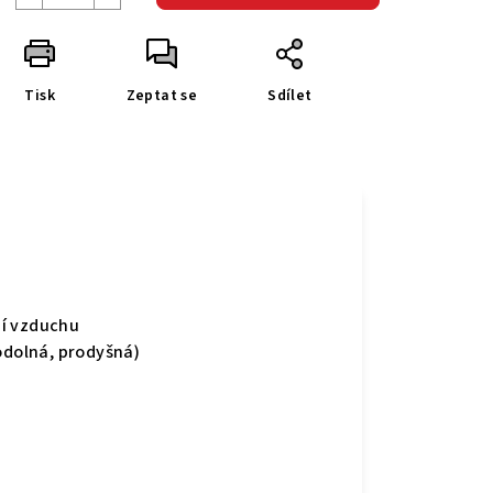
Tisk
Zeptat se
Sdílet
ní vzduchu
dolná, prodyšná)