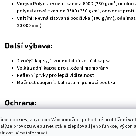
Vnější:
Polyesterová tkanina 600D (280 g/m², odolnost
polyesterová tkanina 350D (350 g/m², odolnost proti 
Vnitřní:
Pevná síťovaná podšívka (100 g/m²), odníma
20 000 mm)
Další výbava:
2 vnější kapsy, 1 voděodolná vnitřní kapsa
Velká zadní kapsa pro uložení membrány
Reflexní prvky pro lepší viditelnost
Možnost spojení s kalhotami pomocí poutka
Ochrana:
Vyjímatelné chrániče Warrior Lite (EN 1621.1 Lv. 1, CE 
áme cookies, abychom Vám umožnili pohodlné prohlížení we
Možnost doplnění zádového chrániče
Warrior
(prodá
nalýze provozu webu neustále zlepšovali jeho funkce, výkon 
elnost.
Více informací