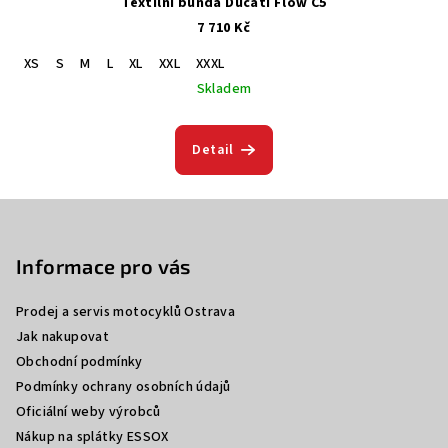
Textilní bunda Ducati Flow C5
7 710 Kč
XS
S
M
L
XL
XXL
XXXL
Skladem
Detail
Z
á
p
Informace pro vás
a
Prodej a servis motocyklů Ostrava
t
Jak nakupovat
í
Obchodní podmínky
Podmínky ochrany osobních údajů
Oficiální weby výrobců
Nákup na splátky ESSOX