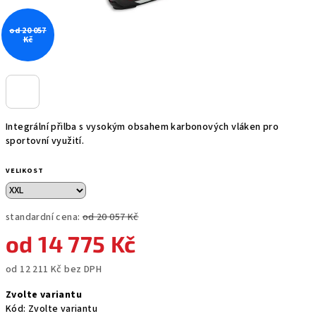
od 20 057
Kč
Integrální přilba s vysokým obsahem karbonových vláken pro
sportovní využití.
VELIKOST
standardní cena:
od 20 057 Kč
od
14 775 Kč
od
12 211 Kč
bez DPH
Měrná
Zvolte variantu
cena:
Kód:
Zvolte variantu