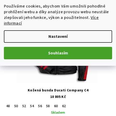
Tip
Používáme cookies, abychom Vám umožnili pohodlné
Poslední kus
prohlížení webu a díky analýze provozu webu neustále
zlepšovali jeho funkce, výkon a použitelnost.
Více
informací
Nastavení
Souhlasím
Kožená bunda Ducati Company C4
10 805 Kč
48
50
52
54
56
58
60
62
Skladem