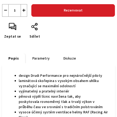
−
+
Rezervovat
Zeptat se
Sdílet
Popis
Parametry
Diskuze
design Drudi Performance pro nejnáročnější piloty
laminátová skořepina s vysokým obsahem uhlíku
vyznačující se maximální odolností
vyjímatelný a pratelný interiér
pěnová výplň lícnic navržena tak, aby
poskytovala rovnoměrný tlak a trvalý výkon v
průběhu času ve srovnání s tradičním polstrováním
vysoce účinný systém ventilace helmy RAF (Racing Air