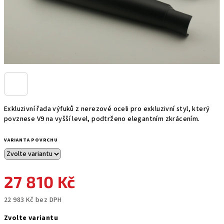
Exkluzivní řada výfuků z nerezové oceli pro exkluzivní styl, který
povznese V9 na vyšší level, podtrženo elegantním zkrácením.
VARIANTA POVRCHU
27 810 Kč
22 983 Kč bez DPH
Měrná
Zvolte variantu
cena: