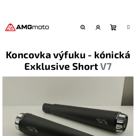
Přejít
na
obsah
Nákupní
Hledat
Přihlášení
Koncovka výfuku - kónická
košík
Exklusive Short
V7