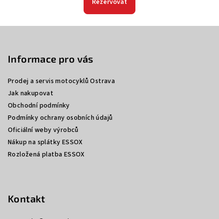
Rezervovat
Z
á
p
Informace pro vás
a
Prodej a servis motocyklů Ostrava
t
Jak nakupovat
í
Obchodní podmínky
Podmínky ochrany osobních údajů
Oficiální weby výrobců
Nákup na splátky ESSOX
Rozložená platba ESSOX
Kontakt