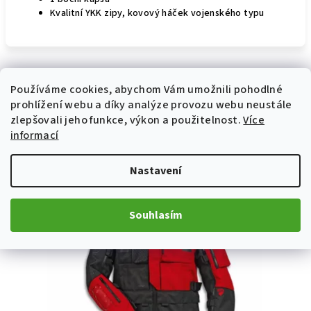
Kvalitní YKK zipy, kovový háček vojenského typu
Používáme cookies, abychom Vám umožnili pohodlné
Související produkty
prohlížení webu a díky analýze provozu webu neustále
zlepšovali jeho funkce, výkon a použitelnost.
Více
informací
Nastavení
Souhlasím