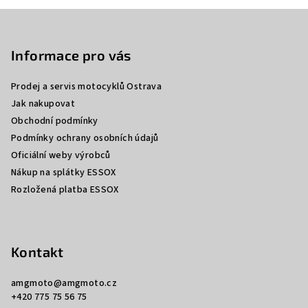
Z
á
p
Informace pro vás
a
Prodej a servis motocyklů Ostrava
t
Jak nakupovat
í
Obchodní podmínky
Podmínky ochrany osobních údajů
Oficiální weby výrobců
Nákup na splátky ESSOX
Rozložená platba ESSOX
Kontakt
amgmoto
@
amgmoto.cz
+420 775 75 56 75