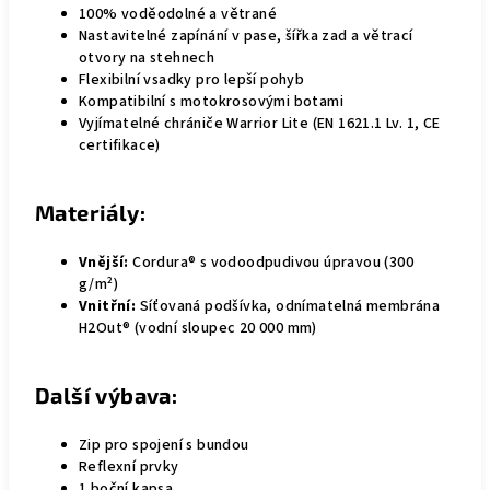
100% voděodolné a větrané
Nastavitelné zapínání v pase, šířka zad a větrací
otvory na stehnech
Flexibilní vsadky pro lepší pohyb
Kompatibilní s motokrosovými botami
Vyjímatelné chrániče Warrior Lite (EN 1621.1 Lv. 1, CE
certifikace)
Materiály:
Vnější:
Cordura® s vodoodpudivou úpravou (300
g/m²)
Vnitřní:
Síťovaná podšívka, odnímatelná membrána
H2Out® (vodní sloupec 20 000 mm)
Další výbava:
Zip pro spojení s bundou
Reflexní prvky
1 boční kapsa