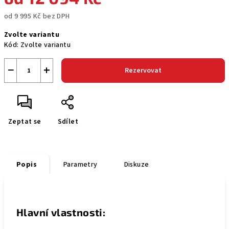
od
9 995 Kč
bez DPH
Měrná
Zvolte variantu
cena:
Kód:
Zvolte variantu
−
+
Rezervovat
Zeptat se
Sdílet
Popis
Parametry
Diskuze
Hlavní vlastnosti: