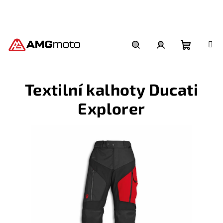
Přejít
na
obsah
Nákupní
Hledat
Přihlášení
Textilní kalhoty Ducati
košík
Explorer