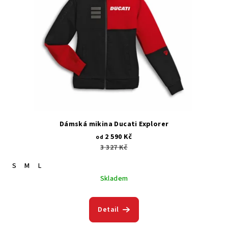
Dámská mikina Ducati Explorer
2 590 Kč
od
3 327 Kč
S
M
L
Skladem
Detail