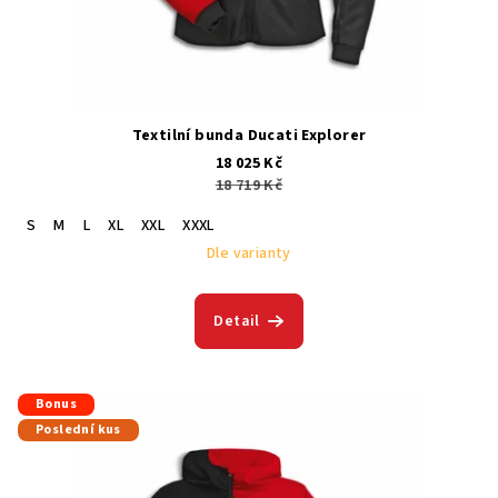
Textilní bunda Ducati Explorer
18 025 Kč
18 719 Kč
S
M
L
XL
XXL
XXXL
Dle varianty
Detail
Bonus
Poslední kus