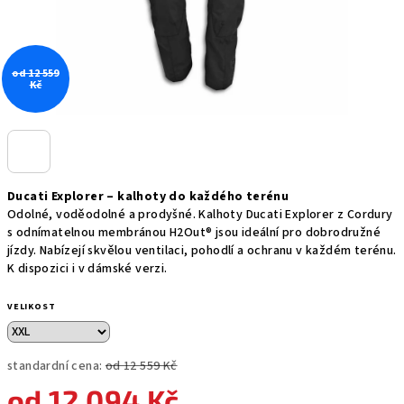
od 12 559
Kč
Ducati Explorer – kalhoty do každého terénu
Odolné, voděodolné a prodyšné. Kalhoty Ducati Explorer z Cordury
s odnímatelnou membránou H2Out® jsou ideální pro dobrodružné
jízdy. Nabízejí skvělou ventilaci, pohodlí a ochranu v každém terénu.
K dispozici i v dámské verzi.
VELIKOST
standardní cena:
od 12 559 Kč
od
12 094 Kč