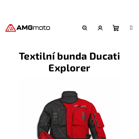
Přejít
na
obsah
Nákupní
Hledat
Přihlášení
Textilní bunda Ducati
košík
Explorer