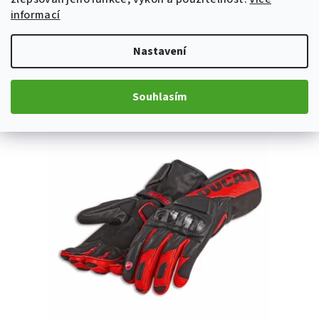
XS
S
M
L
XL
XXL
XXXL
informací
Skladem
Nastavení
Detail
Souhlasím