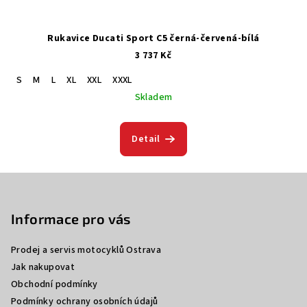
Rukavice Ducati Sport C5 černá-červená-bílá
3 737 Kč
S
M
L
XL
XXL
XXXL
Skladem
Detail
Z
á
p
Informace pro vás
a
Prodej a servis motocyklů Ostrava
t
Jak nakupovat
í
Obchodní podmínky
Podmínky ochrany osobních údajů