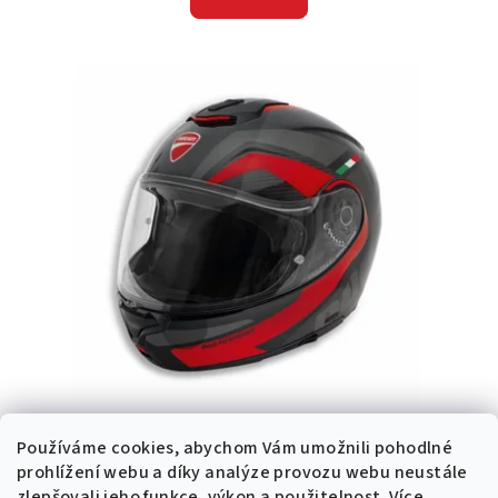
Přilba Ducati Horizon V3
Používáme cookies, abychom Vám umožnili pohodlné
20 346 Kč
od
prohlížení webu a díky analýze provozu webu neustále
zlepšovali jeho funkce, výkon a použitelnost.
Více