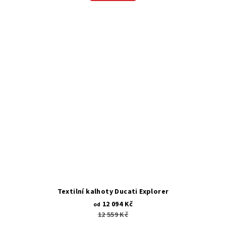
Textilní kalhoty Ducati Explorer
12 094 Kč
od
12 559 Kč