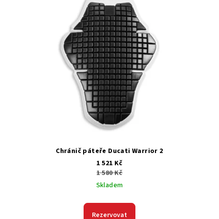
Chránič páteře Ducati Warrior 2
1 521 Kč
1 580 Kč
Skladem
Rezervovat