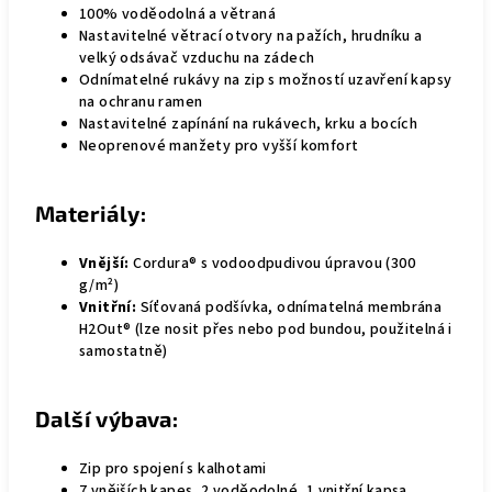
100% voděodolná a větraná
Nastavitelné větrací otvory na pažích, hrudníku a
velký odsávač vzduchu na zádech
Odnímatelné rukávy na zip s možností uzavření kapsy
na ochranu ramen
Nastavitelné zapínání na rukávech, krku a bocích
Neoprenové manžety pro vyšší komfort
Materiály:
Vnější:
Cordura® s vodoodpudivou úpravou (300
g/m²)
Vnitřní:
Síťovaná podšívka, odnímatelná membrána
H2Out® (lze nosit přes nebo pod bundou, použitelná i
samostatně)
Další výbava:
Zip pro spojení s kalhotami
7 vnějších kapes, 2 voděodolné, 1 vnitřní kapsa