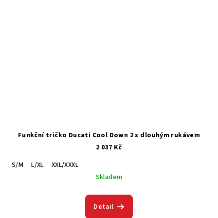
Funkční tričko Ducati Cool Down 2 s dlouhým rukávem
2 037 Kč
S/M
L/XL
XXL/XXXL
Skladem
Detail