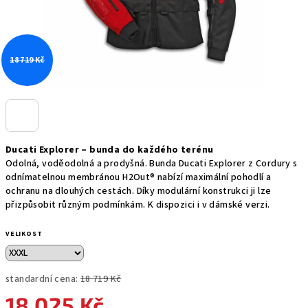
18 719 Kč
Ducati Explorer – bunda do každého terénu
Odolná, voděodolná a prodyšná. Bunda Ducati Explorer z Cordury s
odnímatelnou membránou H2Out® nabízí maximální pohodlí a
ochranu na dlouhých cestách. Díky modulární konstrukci ji lze
přizpůsobit různým podmínkám. K dispozici i v dámské verzi.
VELIKOST
standardní cena:
18 719 Kč
18 025 Kč