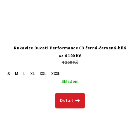
Rukavice Ducati Performance C3 černá-červená-bílá
4 100 Kč
od
4 258 Kč
S
M
L
XL
XXL
XXXL
Skladem
Detail