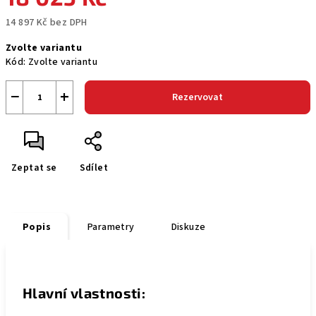
14 897 Kč bez DPH
Měrná
Zvolte variantu
cena:
Kód:
Zvolte variantu
−
+
Rezervovat
Zeptat se
Sdílet
Popis
Parametry
Diskuze
Hlavní vlastnosti: