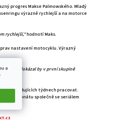
razný progres Makse Palmowského. Mladý
hsenringu výrazně rychlejší a na motorce
m rychlejší,“
hodnotí Maks.
 úprav nastavení motocyklu. Výrazný
bu a
h startů, dokázal by v první skupině
a
ks v následujících týdnech pracovat.
ském šampionátu společně se seriálem
ct.cz