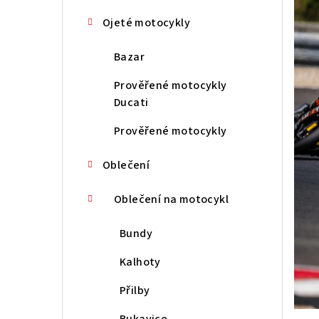
n
Ojeté motocykly
í
Bazar
p
Prověřené motocykly
a
Ducati
n
Prověřené motocykly
e
Oblečení
l
Oblečení na motocykl
Bundy
Kalhoty
Přilby
Rukavice