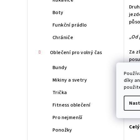
Druh
Boty
jezd
půso
Funkční prádlo
„Od 
Chrániče
Za z
Oblečení pro volný čas
posu
Bundy
Použív
„Mak
Mikiny a svetry
díky a
bojo
použit
Trička
Práv
Nast
Ješt
Fitness oblečení
Alpe
Pro nejmenší
Celý
Ponožky