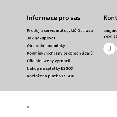
á
Informace pro vás
Kont
p
a
Prodej a servis motocyklů Ostrava
amgmo
+420 77
t
Jak nakupovat
Obchodní podmínky
í
Podmínky ochrany osobních údajů
Oficiální weby výrobců
Nákup na splátky ESSOX
Rozložená platba ESSOX
×