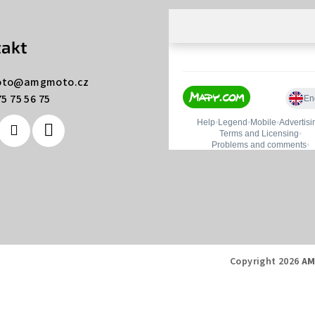
akt
to
@
amgmoto.cz
5 75 56 75
Copyright 2026
AM