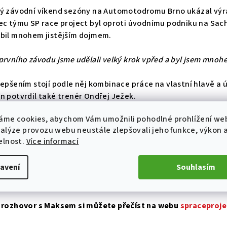
ý závodní víkend sezóny na Automotodromu Brno ukázal vý
ec týmu SP race project byl oproti úvodnímu podniku na Sac
bil mnohem jistějším dojmem.
prvního závodu jsme udělali velký krok vpřed a byl jsem mnohe
lepšením stojí podle něj kombinace práce na vlastní hlavě a
n potvrdil také trenér Ondřej Ježek.
áme cookies, abychom Vám umožnili pohodlné prohlížení we
s jel o několik tříd lépe než na Sachsenringu a nebýt pokaženýc
nalýze provozu webu neustále zlepšovali jeho funkce, výkon 
vat minimálně o top 5,“
uvedl po víkendu.
elnost.
Více informací
ě starty budou jednou z hlavních oblastí, na kterých chce Ma
avení
Souhlasím
ě před dalším podnikem EuroMoto ho navíc čeká start v pol
 Adria na okruhu Pannonia Ring.
 rozhovor s Maksem si můžete přečíst na webu
spraceproje