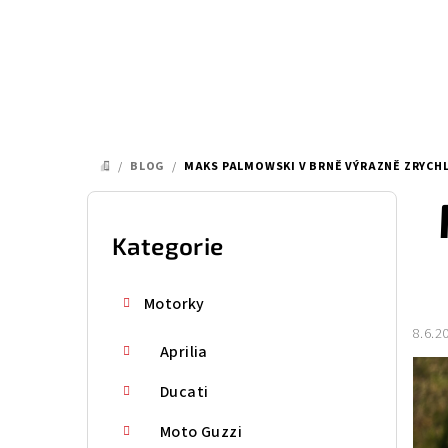
Přejít
na
obsah
/
BLOG
/
MAKS PALMOWSKI V BRNĚ VÝRAZNĚ ZRYCHL
DOMŮ
P
o
Kategorie
Přeskočit
kategorie
s
Motorky
t
8.6.2
Aprilia
r
a
Ducati
n
Moto Guzzi