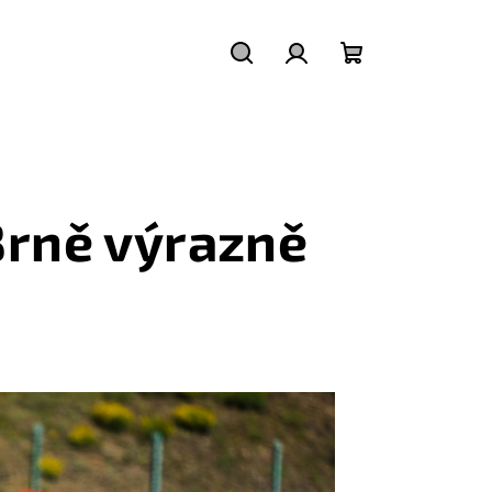
Hledat
Přihlášení
Nákupní
košík
Brně výrazně