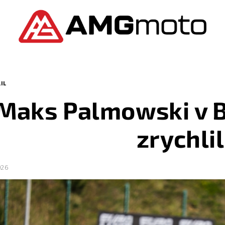
IL
Maks Palmowski v 
zrychlil
026