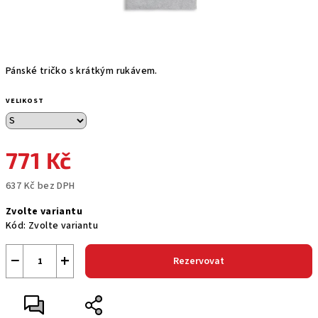
Pánské tričko s krátkým rukávem.
VELIKOST
771 Kč
637 Kč bez DPH
Měrná
Zvolte variantu
cena:
Kód:
Zvolte variantu
−
+
Rezervovat