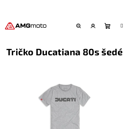
Přejít
na
obsah
Nákupní
Hledat
Přihlášení
Tričko Ducatiana 80s šedé
košík