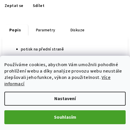
Zeptat se
Sdílet
Popis
Parametry
Diskuze
potisk na přední straně
Používáme cookies, abychom Vám umožnili pohodlné
prohlížení webu a díky analýze provozu webu neustále
Z
zlepšovali jeho funkce, výkon a použitelnost.
Více
á
informací
p
Informace pro vás
Nastavení
a
Prodej a servis motocyklů Ostrava
t
Jak nakupovat
í
Souhlasím
Obchodní podmínky
Podmínky ochrany osobních údajů