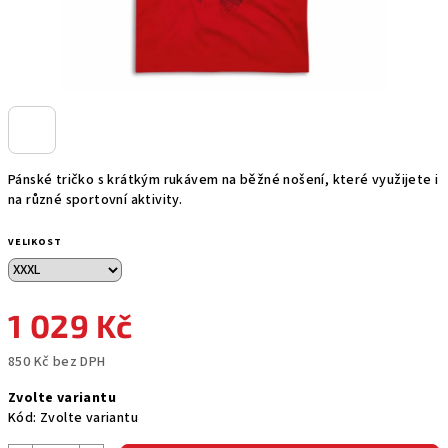
Pánské tričko s krátkým rukávem na běžné nošení, které využijete i
na různé sportovní aktivity.
VELIKOST
1 029 Kč
850 Kč bez DPH
Měrná
Zvolte variantu
cena:
Kód:
Zvolte variantu