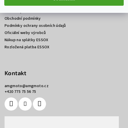
Prodej a servis motocyklů Ostrava
t
Jak nakupovat
í
Obchodní podmínky
Podmínky ochrany osobních údajů
Oficiální weby výrobců
Nákup na splátky ESSOX
Rozložená platba ESSOX
Kontakt
amgmoto
@
amgmoto.cz
+420 775 75 56 75