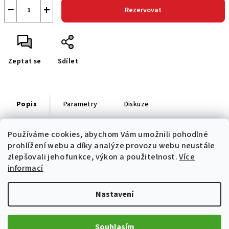
−
+
Rezervovat
Zeptat se
Sdílet
Popis
Parametry
Diskuze
Používáme cookies, abychom Vám umožnili pohodlné
s potiskem na přední straně
prohlížení webu a díky analýze provozu webu neustále
zlepšovali jeho funkce, výkon a použitelnost.
Více
informací
Z
Nastavení
á
p
Informace pro vás
a
Souhlasím