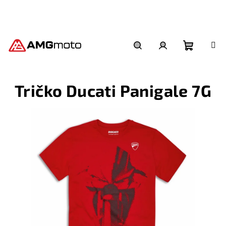
Přejít
na
obsah
Nákupní
Hledat
Přihlášení
Tričko Ducati Panigale 7G
košík