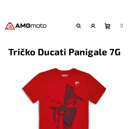
Přejít
na
obsah
Nákupní
Hledat
Přihlášení
Tričko Ducati Panigale 7G
košík