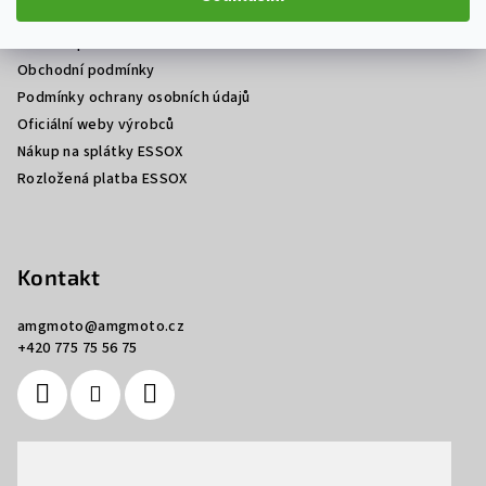
Prodej a servis motocyklů Ostrava
t
Jak nakupovat
í
Obchodní podmínky
Podmínky ochrany osobních údajů
Oficiální weby výrobců
Nákup na splátky ESSOX
Rozložená platba ESSOX
Kontakt
amgmoto
@
amgmoto.cz
+420 775 75 56 75