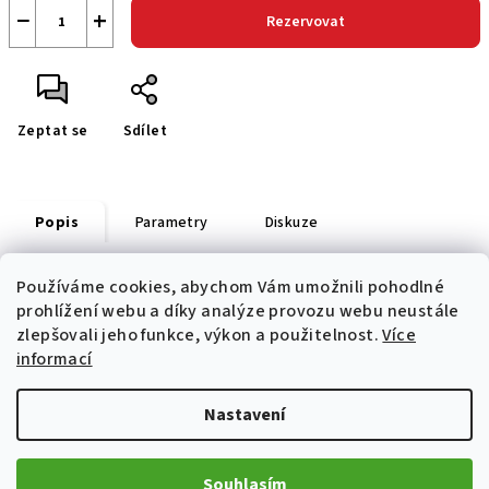
−
+
Rezervovat
Zeptat se
Sdílet
Popis
Parametry
Diskuze
Používáme cookies, abychom Vám umožnili pohodlné
s potiskem na přední straně
prohlížení webu a díky analýze provozu webu neustále
zlepšovali jeho funkce, výkon a použitelnost.
Více
informací
Z
Nastavení
á
p
Informace pro vás
a
Souhlasím