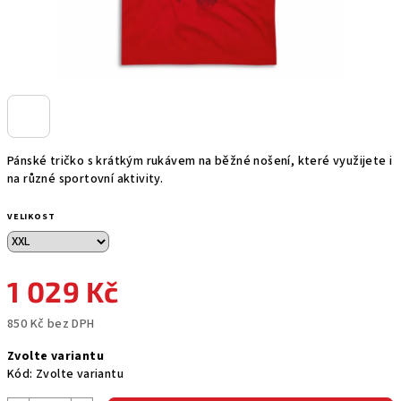
Pánské tričko s krátkým rukávem na běžné nošení, které využijete i
na různé sportovní aktivity.
VELIKOST
1 029 Kč
850 Kč bez DPH
Měrná
Zvolte variantu
cena:
Kód:
Zvolte variantu