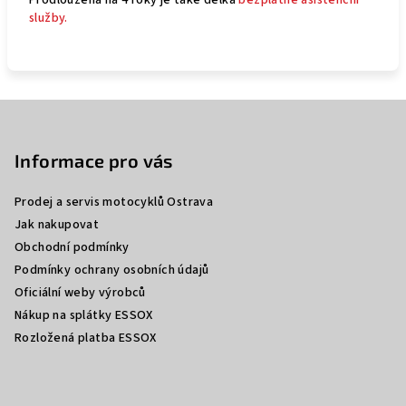
Prodloužená na 4 roky je také délka
bezplatné asistenční
služby.
Z
á
p
Informace pro vás
a
Prodej a servis motocyklů Ostrava
t
Jak nakupovat
í
Obchodní podmínky
Podmínky ochrany osobních údajů
Oficiální weby výrobců
Nákup na splátky ESSOX
Rozložená platba ESSOX