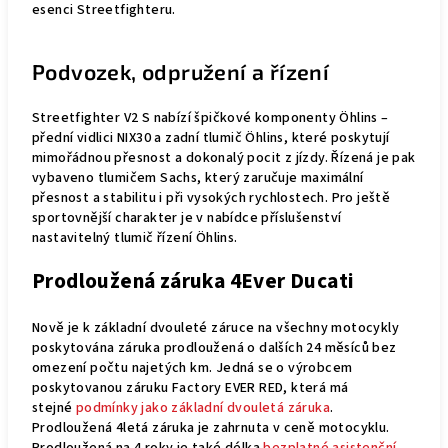
esenci Streetfighteru.
Podvozek, odpružení a řízení
Streetfighter V2 S nabízí špičkové komponenty Öhlins –
přední vidlici NIX30 a zadní tlumič Öhlins, které poskytují
mimořádnou přesnost a dokonalý pocit z jízdy. Řízená je pak
vybaveno tlumičem Sachs, který zaručuje maximální
přesnost a stabilitu i při vysokých rychlostech. Pro ještě
sportovnější charakter je v nabídce příslušenství
nastavitelný tlumič řízení Öhlins.
P
rodloužená záruka 4Ever Ducati
Nově je k základní dvouleté záruce na všechny motocykly
poskytována záruka prodloužená o dalších 24 měsíců bez
omezení počtu najetých km. Jedná se o výrobcem
poskytovanou záruku Factory EVER RED, která má
stejné
podmínky jako základní dvouletá záruka
.
Prodloužená 4letá záruka je zahrnuta v ceně motocyklu.