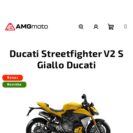
Přejít
na
obsah
Nákupní
Hledat
Přihlášení
Ducati Streetfighter V2 S
košík
Giallo Ducati
Bonus
Novinka