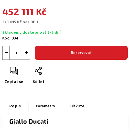
452 111 Kč
373 645 Kč bez DPH
Měrná
Skladem, dostupnost 3-5 dní
cena:
Kód:
994
−
+
Rezervovat
Zeptat se
Sdílet
Popis
Parametry
Diskuze
Giallo Ducati