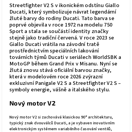
Streetfighter V2 S v ikonickém odstínu Giallo
Ducati, který symbolizuje návrat legendární
žluté barvy do rodiny Ducati. Tato barva se
poprvé objevila v roce 1972 na modelu 750
Sport a stala se součástí identity značky
stejně jako tradiční červená. V roce 2023 se
Giallo Ducati vrátila na závodní tratě
prostřednictvím speciálních lakování
továrních týmů Ducati v seriálech WorldSBK a
MotoGP během Grand Prix v Misanu. Nyní se
žlutá znovu stává oficiální barvou značky,
která v modelovém roce 2026 zvýrazní
exkluzivní Panigale V2 S a Streetfighter V2 S –
symboly energie, vášně a italského stylu.
Nový motor V2
Nový motor V2 si zachovává klasickou 90° architekturu,
typický znak dvouválců Ducati, a je vybaven inovativním
elektronickým systémem variabilního časování ventilů,