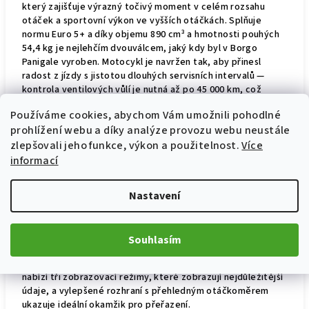
který zajišťuje výrazný točivý moment v celém rozsahu
otáček a sportovní výkon ve vyšších otáčkách. Splňuje
normu Euro 5+ a díky objemu 890 cm³ a hmotnosti pouhých
54,4 kg je nejlehčím dvouválcem, jaký kdy byl v Borgo
Panigale vyroben. Motocykl je navržen tak, aby přinesl
radost z jízdy s jistotou dlouhých servisních intervalů —
kontrola ventilových vůlí je nutná až po 45 000 km, což
výrazně snižuje náklady na údržbu.
Používáme cookies, abychom Vám umožnili pohodlné
prohlížení webu a díky analýze provozu webu neustále
Špičková elektronika třídy
zlepšovali jeho funkce, výkon a použitelnost.
Více
informací
supersport
Streetfighter V2 je vybaven šestiosou inerciální jednotkou
Nastavení
IMU, která řídí pokročilý elektronický balíček zahrnující
Cornering ABS, Ducati Traction Control, Ducati Wheelie
Control a Ducati Quick Shift 2.0 – stejný systém používaný u
Souhlasím
Panigale V4. Čtyři přednastavené jízdní režimy umožňují
motocyklu přizpůsobit se jakékoli situaci. 5” TFT displej
nabízí tři zobrazovací režimy, které zobrazují nejdůležitější
údaje, a vylepšené rozhraní s přehledným otáčkoměrem
ukazuje ideální okamžik pro přeřazení.