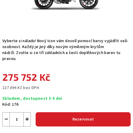
Vyberte si náladu! Nový Icon vám dovolí pomocí barvy vyjádřit vaši
osobnost. Každý je jiný díky novým výměnným krytům
nádrží. Zvolte si ze tří základních a šesti doplňkových barev tu
pravou.
275 752 Kč
227 894 Kč bez DPH
Měrná
Skladem, dostupnost 3-5 dní
cena:
Kód:
176
−
+
Rezervovat