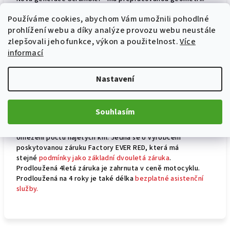
Nová je zadní kyvná vidlice a zadní tlumič již není vlevo, ale
Používáme cookies, abychom Vám umožnili pohodlné
v centrální poloze. Změněný je úhel řízení a poloha řídítek.
Díky modernizaci motoru Desmodue 800, typického pro
prohlížení webu a díky analýze provozu webu neustále
tuto modelovou řadu, došlo ke snížení hmotnosti
zlepšovali jeho funkce, výkon a použitelnost.
Více
motocyklu o 4 kg. Tím vším se ještě více zlepšila
informací
ovladatelnost motocyklu.
Moderní 4,3 palcový TFT display
umožňuje pokročilé elektronické funkce a propojení.
Nastavení
P
rodloužená záruka 4Ever Ducati
Souhlasím
Nově je k základní dvouleté záruce na všechny motocykly
poskytována záruka prodloužená o dalších 24 měsíců bez
omezení počtu najetých km. Jedná se o výrobcem
poskytovanou záruku Factory EVER RED, která má
stejné
podmínky jako základní dvouletá záruka
.
Prodloužená 4letá záruka je zahrnuta v ceně motocyklu.
Prodloužená na 4 roky je také délka
bezplatné asistenční
služby.