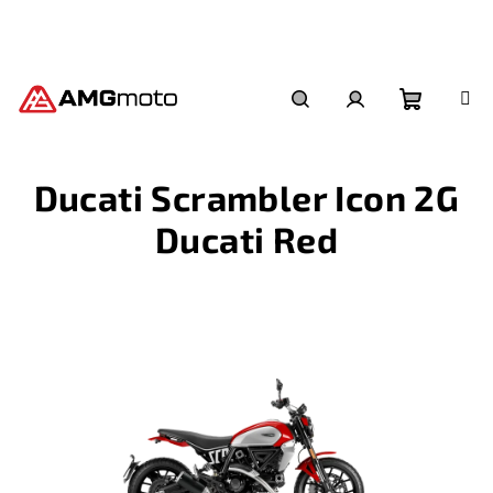
Přejít
na
obsah
Nákupní
Hledat
Přihlášení
Ducati Scrambler Icon 2G
košík
Ducati Red