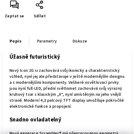
Zeptat se
Sdílet
Popis
Parametry
Diskuze
Úžasně futuristický
Nový Icon 2G si zachovává svůj ikonický a charakteristický
vzhled, nyní jej ale představuje v ještě modernějším designu
a s modernějšími komponenty. Veškeré osvětlovací prvky
jsou nyní full-LED, přední světlomet zachovává svůj výrazný
kruhový tvar s klasickým „X“, nyní umístěným na jeho vnější
straně. Moderní 4,3 palcový TFT display umožňuje pokročilé
elektronické funkce a propojení.
Snadno ovladatelný
Nová generace Scrambler® má přepracovanou geometrii.