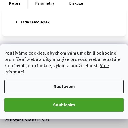
Popis
Parametry
Diskuze
sada samolepek
Z
Používáme cookies, abychom Vám umožnili pohodlné
á
prohlížení webu a díky analýze provozu webu neustále
p
Informace pro vás
zlepšovali jeho funkce, výkon a použitelnost.
Více
a
informací
Prodej a servis motocyklů Ostrava
t
Jak nakupovat
Nastavení
í
Obchodní podmínky
Podmínky ochrany osobních údajů
Souhlasím
Oficiální weby výrobců
Nákup na splátky ESSOX
Rozložená platba ESSOX