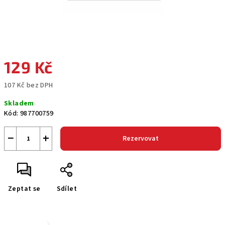
129 Kč
107 Kč bez DPH
Měrná
Skladem
cena:
Kód:
987700759
−
+
Rezervovat
Zeptat se
Sdílet