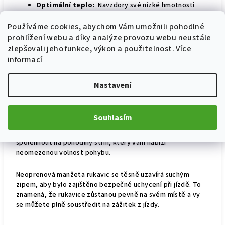
Optimální teplo:
Navzdory své nízké hmotnosti
udrží rukavice vaše ruce v teple i v chladnějších
měsících.
Používáme cookies, abychom Vám umožnili pohodlné
Odolné a odolné:
Dlaně jsou vyztuženy imitací
prohlížení webu a díky analýze provozu webu neustále
semiše, aby působily proti rychlému opotřebení a
zlepšovali jeho funkce, výkon a použitelnost.
Více
zajistily dlouhou životnost.
informací
Ochrana a styl:
Termoplastické pryžové vložky
chrání vaše klouby.
Nastavení
Rukavice
jsou
nejen věrným společníkem v zimě, ale také
perfektní volbou v teplejších měsících. Jejich
speciální
síťovaný materiál
zajišťuje
vysokou
Souhlasím
elasticitu
a
optimální ventilaci
, což je
výhodné
zejména na
krátké vzdálenosti v létě
. Můžete se
spolehnout na pohodlný střih, který vám nabízí
neomezenou volnost pohybu.
Neoprenová manžeta rukavic se těsně uzavírá suchým
zipem, aby bylo zajištěno bezpečné uchycení při jízdě. To
znamená, že rukavice zůstanou pevně na svém místě a vy
se můžete plně soustředit na zážitek z jízdy.