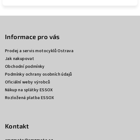
Z
á
p
Informace pro vás
a
Prodej a servis motocyklů Ostrava
t
Jak nakupovat
í
Obchodní podmínky
Podmínky ochrany osobních údajů
Oficiální weby výrobců
Nákup na splátky ESSOX
Rozložená platba ESSOX
Kontakt