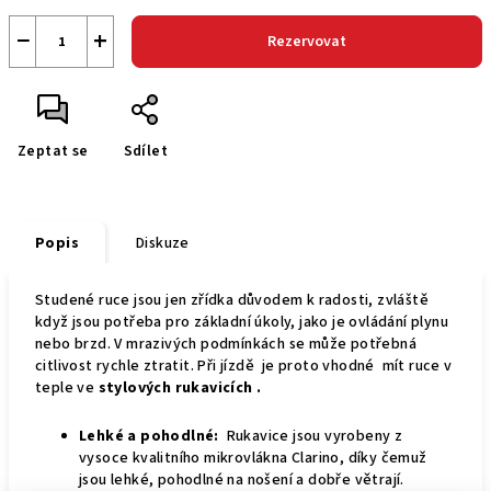
−
+
Rezervovat
Zeptat se
Sdílet
Popis
Diskuze
Studené ruce jsou jen zřídka důvodem k radosti, zvláště
když jsou potřeba pro základní úkoly, jako je ovládání plynu
nebo brzd. V mrazivých podmínkách se může potřebná
citlivost rychle ztratit. Při jízdě je proto vhodné
mít ruce v
teple ve
stylových rukavicích .
Lehké a pohodlné:
Rukavice jsou vyrobeny z
vysoce kvalitního mikrovlákna Clarino, díky čemuž
jsou lehké, pohodlné na nošení a dobře větrají.