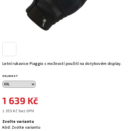
Letní rukavice Piaggio s možností použití na dotykovém display.
VELIKOST
1 639 Kč
1 355 Kč bez DPH
Měrná
Zvolte variantu
cena:
Kód:
Zvolte variantu