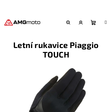
Přejít
na
obsah
Nákupní
Hledat
Přihlášení
Letní rukavice Piaggio
košík
TOUCH