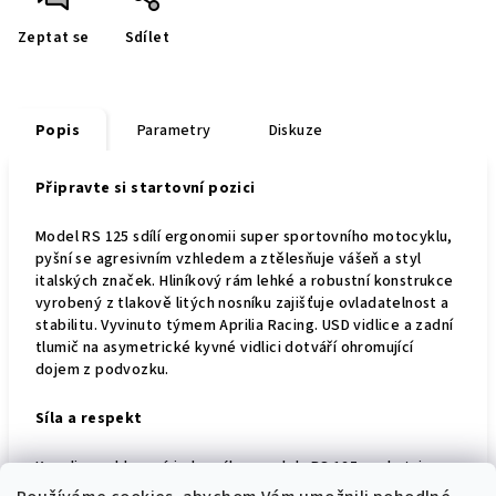
Zeptat se
Sdílet
Popis
Parametry
Diskuze
Připravte si startovní pozici
Model RS 125 sdílí ergonomii super sportovního motocyklu,
pyšní se agresivním vzhledem a ztělesňuje vášeň a styl
italských značek. Hliníkový rám lehké a robustní konstrukce
vyrobený z tlakově litých nosníku zajišťuje ovladatelnost a
stabilitu. Vyvinuto týmem Aprilia Racing. USD vidlice a zadní
tlumič na asymetrické kyvné vidlici dotváří ohromující
dojem z podvozku.
Síla a respekt
Kapalinou chlazený jednoválec modelu RS 125 poskytuje
vyšší výkon v nižších otáčkách díky kompletního