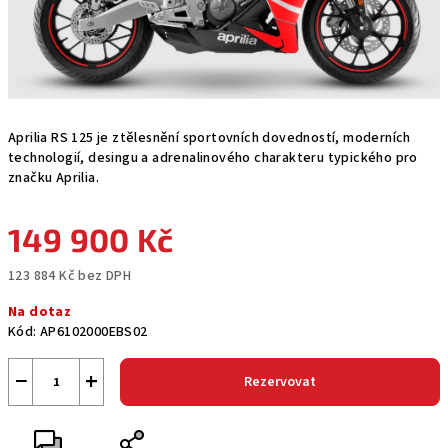
Aprilia RS 125 je ztělesnění sportovních dovedností, moderních
technologií, desingu a adrenalinového charakteru typického pro
značku Aprilia.
149 900 Kč
123 884 Kč bez DPH
Měrná
Na dotaz
cena:
Kód:
AP6102000EBS02
−
+
Rezervovat