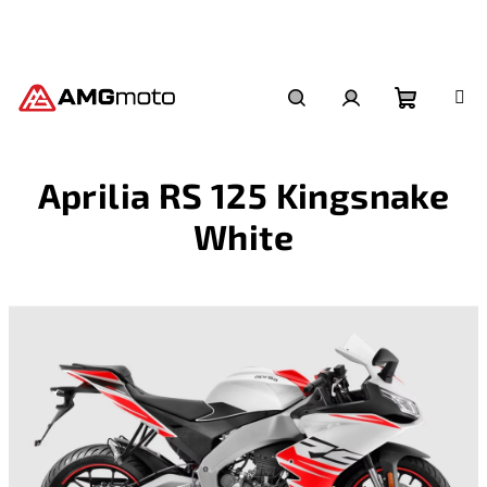
Přejít
na
obsah
Nákupní
Hledat
Přihlášení
Aprilia RS 125 Kingsnake
košík
White