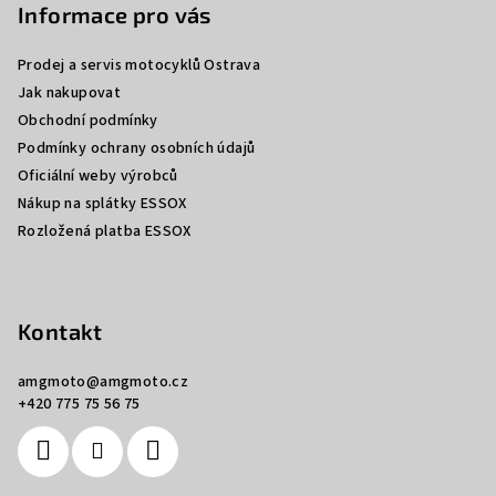
p
Informace pro vás
a
Prodej a servis motocyklů Ostrava
t
Jak nakupovat
í
Obchodní podmínky
Podmínky ochrany osobních údajů
Oficiální weby výrobců
Nákup na splátky ESSOX
Rozložená platba ESSOX
Kontakt
amgmoto
@
amgmoto.cz
+420 775 75 56 75