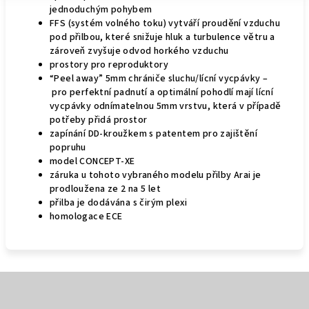
jednoduchým pohybem
FFS (systém volného toku) vytváří proudění vzduchu
pod přilbou, které snižuje hluk a turbulence větru a
zároveň zvyšuje odvod horkého vzduchu
prostory pro reproduktory
“Peel away” 5mm chrániče sluchu/lícní vycpávky –
pro perfektní padnutí a optimální pohodlí mají lícní
vycpávky odnímatelnou 5mm vrstvu, která v případě
potřeby přidá prostor
zapínání DD-kroužkem s patentem pro zajištění
popruhu
model CONCEPT-XE
záruka u tohoto vybraného modelu přilby Arai je
prodloužena ze 2 na 5 let
přilba je dodávána s čirým plexi
homologace ECE
Z
á