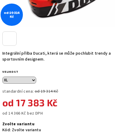
od 19 314
Kč
Integrální přilba Ducati, která se může pochlubit trendy a
sportovním designem.
VELIKOST
standardní cena:
od 19 314 Kč
od
17 383 Kč
od
14 366 Kč
bez DPH
Měrná
Zvolte variantu
cena:
Kód:
Zvolte variantu