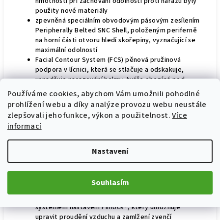
hmotnosti při zachování odolnosti proti nárazu byly
použity nové materiály
zpevněná speciálním obvodovým pásovým zesílením
Peripherally Belted SNC Shell, položeným periferně
na horní části otvoru hledí skořepiny, vyznačující se
maximální odolností
Facial Contour System (FCS) pěnová pružinová
podpora v lícnici, která se stlačuje a odskakuje,
usnadňuje nasazování helmy, tváře obepíná pod
čelistí a lícní kostí, nikoli většinou na měkké oblasti
Používáme cookies, abychom Vám umožnili pohodlné
tváří, FCS nabízí volnější střih s bezpečnou podporou
prohlížení webu a díky analýze provozu webu neustále
na větší ploše a poskytuje vynikající stabilitu a
zlepšovali jeho funkce, výkon a použitelnost.
Více
pohodlí s minimálním tlakem
informací
vyjímatelný a pratelný hypoalergení interiér
Emergency Release Cheek Pads systém - lícnice
a polstrování krku lze v případě nouze vyjmout
Nastavení
během vteřin, umožní snadnější sundání
přilby, aktivuje se zatažením za oranžové jazýčky
uvnitř
Souhlasím
plexi s technologií VAS (Variable Axis System)
doplňuje vnitřní hledí s exkluzivním patentovaným
systémem nastavení Pinlock®, který umožňuje
upravit proudění vzduchu a zamlžení zvenčí