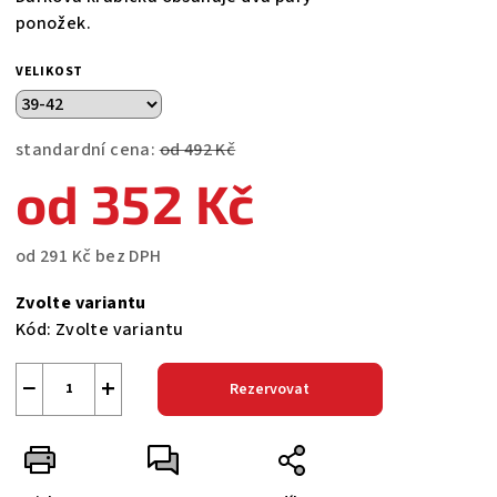
ponožek.
VELIKOST
standardní cena:
od 492 Kč
od
352 Kč
od
291 Kč
bez DPH
Měrná
Zvolte variantu
cena:
Kód:
Zvolte variantu
−
+
Rezervovat