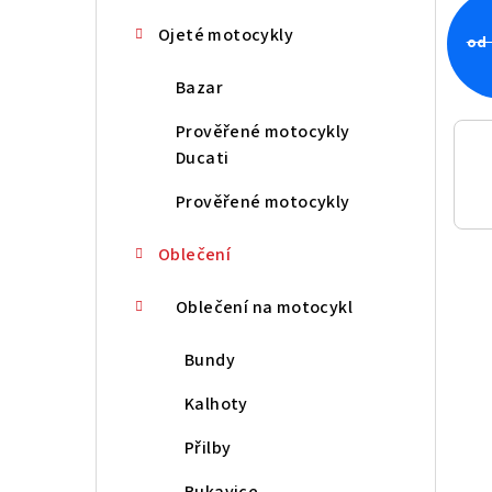
n
Ojeté motocykly
od 
í
Bazar
p
Prověřené motocykly
a
Ducati
n
Prověřené motocykly
e
Oblečení
l
Oblečení na motocykl
Bundy
Kalhoty
Přilby
Rukavice