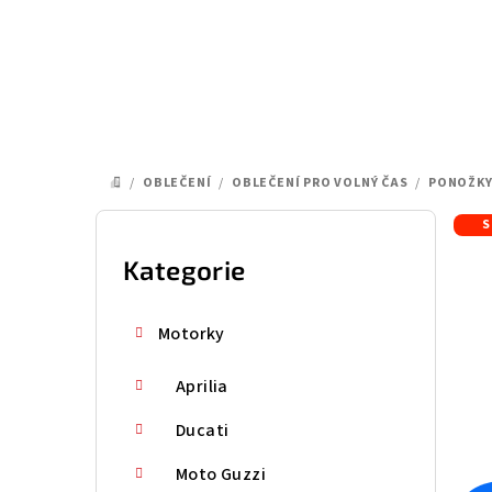
Přejít
na
obsah
/
OBLEČENÍ
/
OBLEČENÍ PRO VOLNÝ ČAS
/
PONOŽK
DOMŮ
P
S
o
Kategorie
Přeskočit
kategorie
s
Motorky
t
Aprilia
r
a
Ducati
n
Moto Guzzi