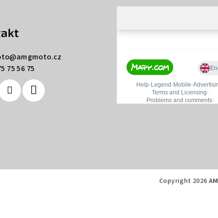
akt
to
@
amgmoto.cz
5 75 56 75
Copyright 2026
AM