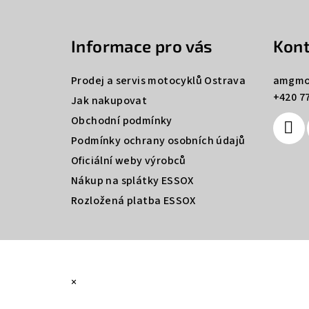
á
Informace pro vás
Kont
p
a
Prodej a servis motocyklů Ostrava
amgmo
+420 77
t
Jak nakupovat
Obchodní podmínky
í
Podmínky ochrany osobních údajů
Oficiální weby výrobců
Nákup na splátky ESSOX
Rozložená platba ESSOX
×