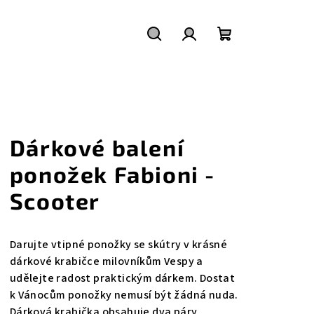
Hledat
Přihlášení
Nákupní
košík
Dárkové balení
ponožek Fabioni -
Scooter
Darujte vtipné ponožky se skútry v krásné
dárkové krabičce milovníkům Vespy a
udělejte radost praktickým dárkem. Dostat
k Vánocům ponožky nemusí být žádná nuda.
Dárková krabička obsahuje dva páry