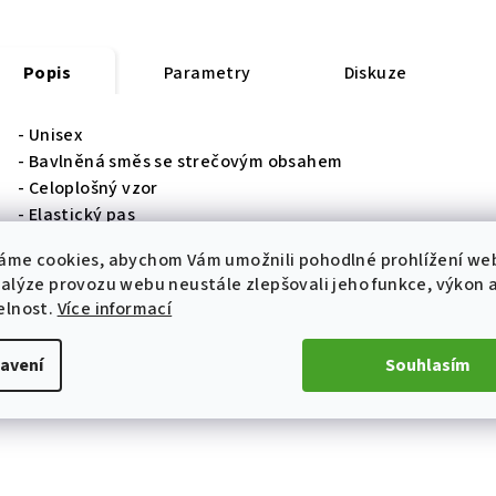
Popis
Parametry
Diskuze
- Unisex
- Bavlněná směs se strečovým obsahem
- Celoplošný vzor
- Elastický pas
- Vyztužené stresové zóny
áme cookies, abychom Vám umožnili pohodlné prohlížení we
- Materiál: 80 % bavlna, 17 % polyamid, 3 % elastan
nalýze provozu webu neustále zlepšovali jeho funkce, výkon 
- Obsah krabičky: 2 páry ponožek
elnost.
Více informací
avení
Souhlasím