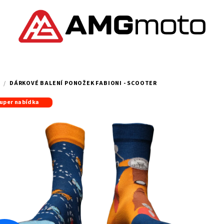
Y
/
DÁRKOVÉ BALENÍ PONOŽEK FABIONI - SCOOTER
uper nabídka