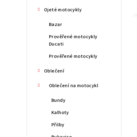
n
Ojeté motocykly
í
Bazar
p
Prověřené motocykly
a
Ducati
n
Prověřené motocykly
e
Oblečení
l
Oblečení na motocykl
Bundy
Kalhoty
Přilby
Rukavice