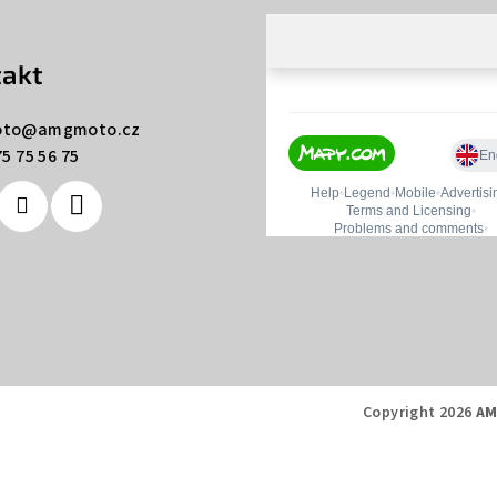
akt
to
@
amgmoto.cz
5 75 56 75
Copyright 2026
AM