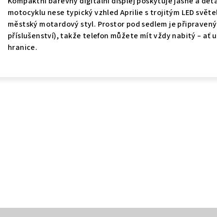
Kompaktní barevný digitální displej poskytuje jasné a deta
motocyklu nese typický vzhled Aprilie s trojitým LED svě
městský motardový styl. Prostor pod sedlem je připravený 
příslušenství), takže telefon můžete mít vždy nabitý – ať 
hranice.