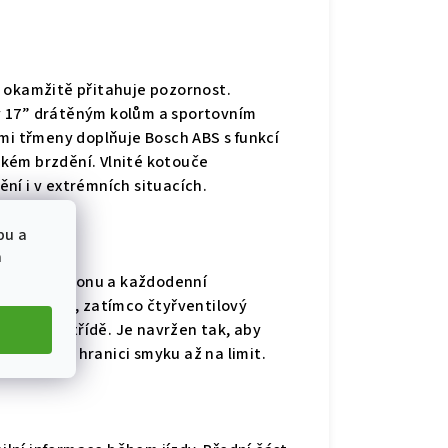
rý okamžitě přitahuje pozornost.
ky 17” drátěným kolům a sportovním
mi třmeny doplňuje Bosch ABS s funkcí
dkém brzdění. Vlnité kotouče
ění i v extrémních situacích.
bu a
a
ovaného výkonu a každodenní
o v hřiště, zatímco čtyřventilový
ím ve své třídě. Je navržen tak, aby
 posouvají hranici smyku až na limit.