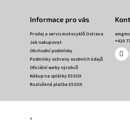
á
Informace pro vás
Kont
p
a
Prodej a servis motocyklů Ostrava
amgmo
+420 77
t
Jak nakupovat
Obchodní podmínky
í
Podmínky ochrany osobních údajů
Oficiální weby výrobců
Nákup na splátky ESSOX
Rozložená platba ESSOX
×