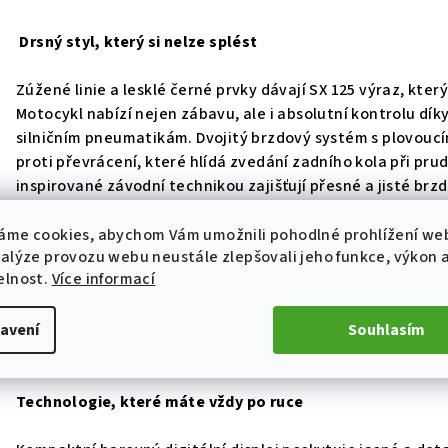
Drsný styl, který si nelze splést
Zúžené linie a lesklé černé prvky dávají SX 125 výraz, kte
Motocykl nabízí nejen zábavu, ale i absolutní kontrolu dí
silničním pneumatikám. Dvojitý brzdový systém s plovoucí
proti převrácení, které hlídá zvedání zadního kola při pru
inspirované závodní technikou zajišťují přesné a jisté brzd
Postavená na to, abyste si jízdu užili naplno
áme cookies, abychom Vám umožnili pohodlné prohlížení we
nalýze provozu webu neustále zlepšovali jeho funkce, výkon 
elnost.
Více informací
Filozofie SX 125 spočívá v dokonalém propojení specializ
použitelnosti. Lehounký a obratný podvozek promění měst
jednoválec s kapalinovým chlazením patří k nejefektivnějš
avení
Souhlasím
zvládal utažené vracáky s přesností a trajektoriemi, které
Technologie, které máte vždy po ruce