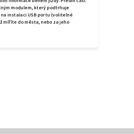
ilní informace během jízdy. Přední část
telným modulem, který podtrhuje
na instalaci USB portu (volitelné
už míříte do města, nebo za jeho