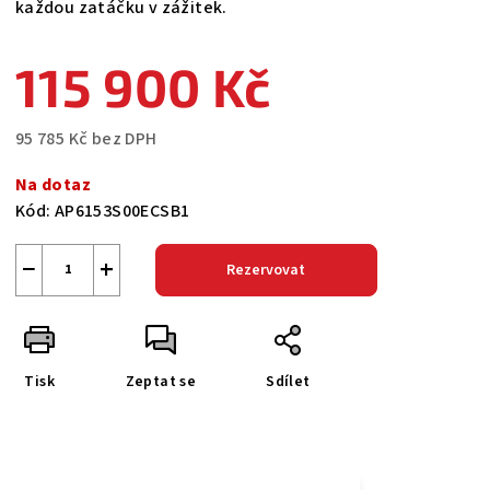
každou zatáčku v zážitek.
115 900 Kč
95 785 Kč bez DPH
Měrná
Na dotaz
cena:
Kód:
AP6153S00ECSB1
−
+
Rezervovat
Tisk
Zeptat se
Sdílet