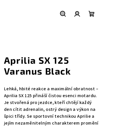
Hledat
Přihlášení
Nákupní
košík
Aprilia SX 125
Varanus Black
Lehká, hbité reakce a maximální obratnost –
Aprilia SX 125 přináší čistou esenci motardu.
Je stvořená pro jezdce, kteří chtějí každý
den cítit adrenalin, ostrý design a výkon na
špici třídy. Se sportovní technikou Aprilie a
jejím nezaměnitelným charakterem promění