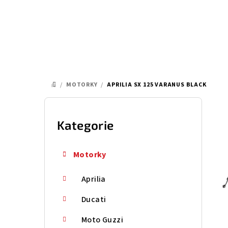
Přejít
na
obsah
/
MOTORKY
/
APRILIA SX 125 VARANUS BLACK
DOMŮ
P
o
Kategorie
Přeskočit
kategorie
s
Motorky
t
Aprilia
r
a
Ducati
n
Moto Guzzi