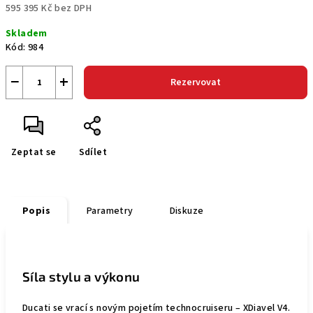
595 395 Kč bez DPH
Měrná
Skladem
cena:
Kód:
984
−
+
Rezervovat
Zeptat se
Sdílet
Popis
Parametry
Diskuze
Síla stylu a výkonu
Ducati se vrací s novým pojetím technocruiseru – XDiavel V4.