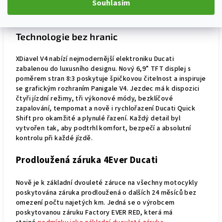
Souhlasím
znamenají více času v sedle a méně v servisu.
Technologie bez hranic
XDiavel V4 nabízí nejmodernější elektroniku Ducati
zabalenou do luxusního designu. Nový 6,9” TFT displej s
poměrem stran 8:3 poskytuje špičkovou čitelnost a inspiruje
se grafickým rozhraním Panigale V4. Jezdec má k dispozici
čtyři jízdní režimy, tři výkonové módy, bezklíčové
zapalování, tempomat a nově i rychlořazení Ducati Quick
Shift pro okamžité a plynulé řazení. Každý detail byl
vytvořen tak, aby podtrhl komfort, bezpečí a absolutní
kontrolu při každé jízdě.
P
rodloužená záruka 4Ever Ducati
Nově je k základní dvouleté záruce na všechny motocykly
poskytována záruka prodloužená o dalších 24 měsíců bez
omezení počtu najetých km. Jedná se o výrobcem
poskytovanou záruku Factory EVER RED, která má