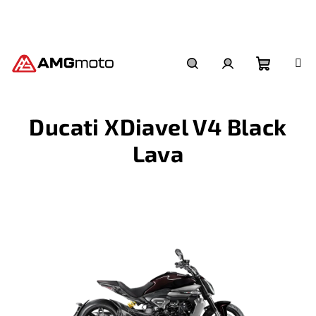
Přejít
na
obsah
Nákupní
Hledat
Přihlášení
Ducati XDiavel V4 Black
košík
Lava