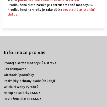
stejné
podmínky jako základní dvouletá záruka
.
Prodloužená 4letá záruka je zahrnuta v ceně motocyklu.
Prodloužená na 4 roky je také délka
bezplatné asistenční
služby.
Z
á
p
Informace pro vás
a
Prodej a servis motocyklů Ostrava
t
Jak nakupovat
í
Obchodní podmínky
Podmínky ochrany osobních údajů
Oficiální weby výrobců
Nákup na splátky ESSOX
Rozložená platba ESSOX