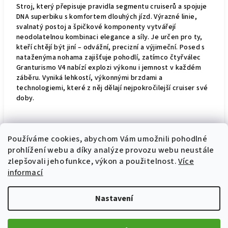
Stroj, který přepisuje pravidla segmentu cruiserů a spojuje
DNA superbiku s komfortem dlouhých jízd. Výrazné linie,
svalnatý postoj a špičkové komponenty vytvářejí
neodolatelnou kombinaci elegance a síly. Je určen pro ty,
kteří chtějí být jiní – odvážní, precizní a výjimeční. Posed s
nataženýma nohama zajišťuje pohodlí, zatímco čtyřválec
Granturismo V4 nabízí explozi výkonu i jemnost v každém
záběru. Vyniká lehkostí, výkonnými brzdami a
technologiemi, které z něj dělají nejpokročilejší cruiser své
doby.
Srdce, které nikdy nespí
Používáme cookies, abychom Vám umožnili pohodlné
prohlížení webu a díky analýze provozu webu neustále
Čtyřválcový motor Granturismo V4 v sobě kombinuje
zlepšovali jeho funkce, výkon a použitelnost.
Více
brutální sílu s hladkým, předvídatelným chodem. Díky
informací
zapalovací sekvenci Twin Pulse a unikátnímu výfukovému
systému je jeho zvuk okamžitě rozpoznatelný – syrový,
hluboký a autentický. Deaktivační systém zadních válců
Nastavení
snižuje spotřebu i teplo, což zvyšuje komfort při jízdě ve
městě i na dálnici. Výjimečné servisní intervaly – kontrola
ventilů po 60 000 km a výměna oleje po 15 000 km –