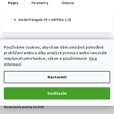
Popis
Parametry
Diskuze
model Panigale V4 v měřítku 1:18
Z
Používáme cookies, abychom Vám umožnili pohodlné
á
prohlížení webu a díky analýze provozu webu neustále
p
Informace pro vás
zlepšovali jeho funkce, výkon a použitelnost.
Více
a
informací
Prodej a servis motocyklů Ostrava
t
Jak nakupovat
Nastavení
í
Obchodní podmínky
Podmínky ochrany osobních údajů
Souhlasím
Oficiální weby výrobců
Nákup na splátky ESSOX
Rozložená platba ESSOX