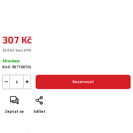
307 Kč
254 Kč bez DPH
Měrná
Skladem
cena:
Kód:
987700701
−
+
Rezervovat
Zeptat se
Sdílet