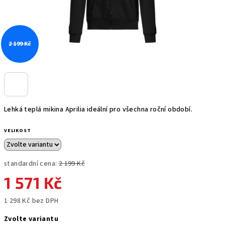
2 199 Kč
Lehká teplá mikina Aprilia ideální pro všechna roční období.
VELIKOST
standardní cena:
2 199 Kč
1 571 Kč
1 298 Kč bez DPH
Měrná
Zvolte variantu
cena: