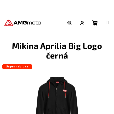
Přejít
na
obsah
Nákupní
Hledat
Přihlášení
Mikina Aprilia Big Logo
košík
černá
Super nabídka