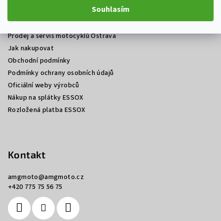
á
Souhlasím
p
Informace pro vás
a
Prodej a servis motocyklů Ostrava
t
Jak nakupovat
í
Obchodní podmínky
Podmínky ochrany osobních údajů
Oficiální weby výrobců
Nákup na splátky ESSOX
Rozložená platba ESSOX
Kontakt
amgmoto
@
amgmoto.cz
+420 775 75 56 75