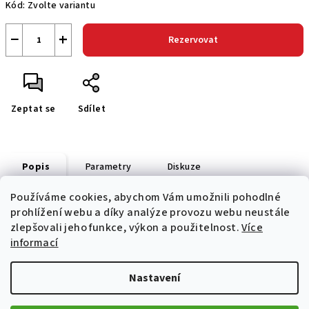
Kód:
Zvolte variantu
−
+
Rezervovat
Zeptat se
Sdílet
Popis
Parametry
Diskuze
Používáme cookies, abychom Vám umožnili pohodlné
prohlížení webu a díky analýze provozu webu neustále
Oděv doplňuje klokaní kapsa s žebrovaným lemem. 
zlepšovali jeho funkce, výkon a použitelnost.
Více
S potiskem loga Aprilia na srdci, výrazným nápisem na zádech 
informací
Nastavení
Z