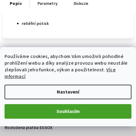
Popis
Parametry
Diskuze
reliéfní potisk
Z
Používáme cookies, abychom Vám umožnili pohodlné
á
prohlížení webu a díky analýze provozu webu neustále
p
Informace pro vás
zlepšovali jeho funkce, výkon a použitelnost.
Více
a
informací
Prodej a servis motocyklů Ostrava
t
Jak nakupovat
Nastavení
í
Obchodní podmínky
Podmínky ochrany osobních údajů
Souhlasím
Oficiální weby výrobců
Nákup na splátky ESSOX
Rozložená platba ESSOX