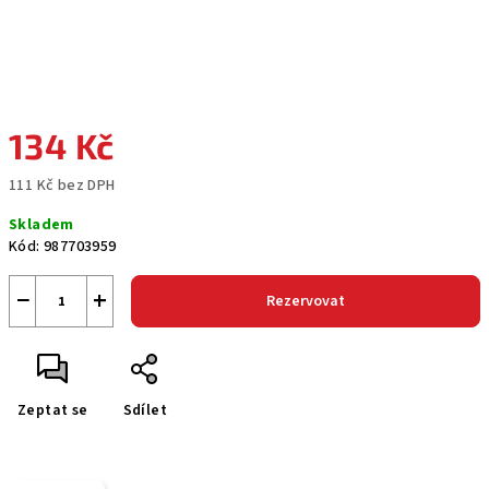
134 Kč
111 Kč bez DPH
Měrná
Skladem
cena:
Kód:
987703959
−
+
Rezervovat
Zeptat se
Sdílet