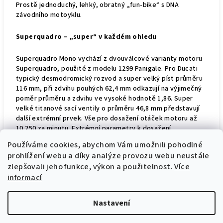
Prostě jednoduchý, lehký, obratný „fun-bike“ s DNA
závodního motoyklu.
Superquadro – „super“ v každém ohledu
Superquadro Mono
vychází
z
dvouválcov
é
variant
y
motoru
Superquadro, použit
é
z
modelu 1299 Panigale.
Pro Ducati
typický
d
esmodromický rozvod
a
super velký
píst
průměr
u
116 mm,
při
zdvih
u
pouhých 62,4 mm
odkazují na výjimečný
poměr průměru a zdvihu ve
vysoké
hodnotě 1,86.
Super
v
elké titanové sací ventily o průměru 46,8 mm představují
další extrémní prvek.
Vše pro
dosažení otáček motoru až
10.250 za minutu.
E
xtrémní parametry k dosažení
maximálního zážitku z jízdy.
Používáme cookies, abychom Vám umožnili pohodlné
prohlížení webu a díky analýze provozu webu neustále
zlepšovali jeho funkce, výkon a použitelnost.
Více
Ostrý vzhled
informací
Extrémně kompaktní přední LED světlomet je vybaven
denním svícením DRL s designem "dvojitého C", a dodává
Nastavení
tak modelu technologický a okamžitě rozpoznatelný
vzhled. Stejný profil charakterizuje zadní světlo. Brzdové