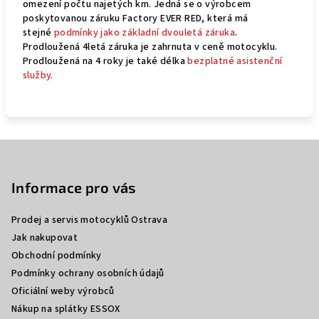
omezení počtu najetých km. Jedná se o výrobcem
poskytovanou záruku Factory EVER RED, která má
stejné
podmínky jako základní dvouletá záruka
.
Prodloužená 4letá záruka je zahrnuta v ceně motocyklu.
Prodloužená na 4 roky je také délka
bezplatné asistenční
služby.
Z
á
p
Informace pro vás
a
Prodej a servis motocyklů Ostrava
t
Jak nakupovat
í
Obchodní podmínky
Podmínky ochrany osobních údajů
Oficiální weby výrobců
Nákup na splátky ESSOX