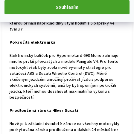
světlo pak disponuje funkcí Ducati Brake Light (DBL) pro
Souhlasím
zvýšení bezpečnosti v městském provozu. Opravdový
Ducati motard styl kombinující sportovní vzhled a lehkost,
kterou přínáší například díky litým kolům s 5 paprsky ve
tvaru Y.
Pokročilá elektronika
Elektronický balíček pro Hypermotard 698 Mono zahrnuje
mnoho prvků převzatých z modelu Panigale V4.
P
ro tento
motocykl
však
byly zcela nově vyvinuty strategie pro
zatáčecí
ABS a Ducati Wheelie Control
(DWC)
.
M
éně
zkušeným jezdcům
umožňují
prožívat jízdu s podporou
elektronických systémů, aniž by byli opomíjeni pokročilí
jezdci, kteří mohou dosahovat maximálního výkonu s
bezpečností.
P
rodloužená záruka 4Ever Ducati
Nově je k základní dvouleté záruce na všechny motocykly
poskytována záruka prodloužená o dalších 24 měsíců bez