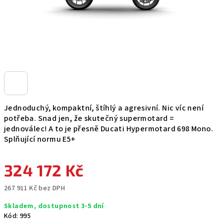
Jednoduchý, kompaktní, štíhlý a agresivní. Nic víc není
potřeba. Snad jen, že skutečný supermotard =
jednoválec! A to je přesně Ducati Hypermotard 698 Mono.
Splňující normu E5+
324 172 Kč
267 911 Kč bez DPH
Měrná
Skladem, dostupnost 3-5 dní
cena:
Kód:
995