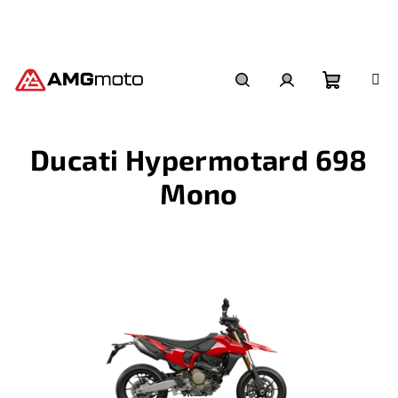
Přejít
na
obsah
Nákupní
Hledat
Přihlášení
Ducati Hypermotard 698
košík
Mono