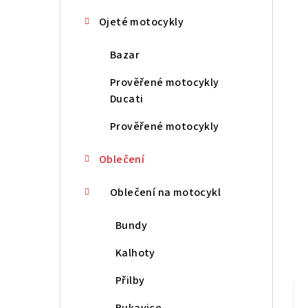
n
Ojeté motocykly
í
Bazar
p
Prověřené motocykly
a
Ducati
n
Prověřené motocykly
e
Oblečení
l
Oblečení na motocykl
Bundy
Kalhoty
Přilby
Rukavice