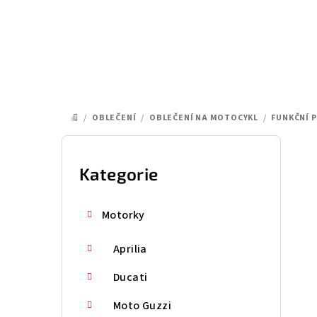
Přejít
na
obsah
/
OBLEČENÍ
/
OBLEČENÍ NA MOTOCYKL
/
FUNKČNÍ 
DOMŮ
P
o
Kategorie
Přeskočit
kategorie
s
Motorky
t
Aprilia
r
a
Ducati
n
Moto Guzzi