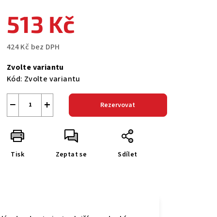
513 Kč
424 Kč bez DPH
Měrná
Zvolte variantu
cena:
Kód:
Zvolte variantu
−
+
Rezervovat
Tisk
Zeptat se
Sdílet