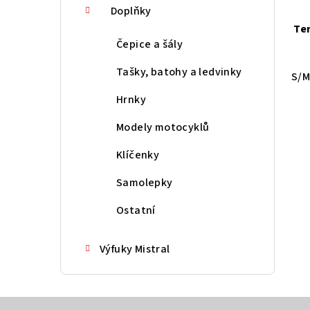
Doplňky
Te
Čepice a šály
Tašky, batohy a ledvinky
S/
Hrnky
Modely motocyklů
Klíčenky
Samolepky
Ostatní
Výfuky Mistral
Z