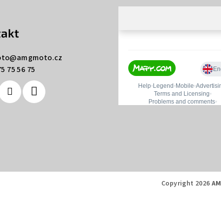
akt
to
@
amgmoto.cz
5 75 56 75
Copyright 2026
AM