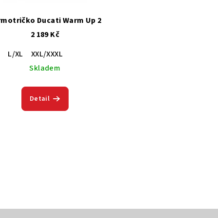
rmotričko Ducati Warm Up 2
2 189 Kč
M
L/XL
XXL/XXXL
Skladem
Detail