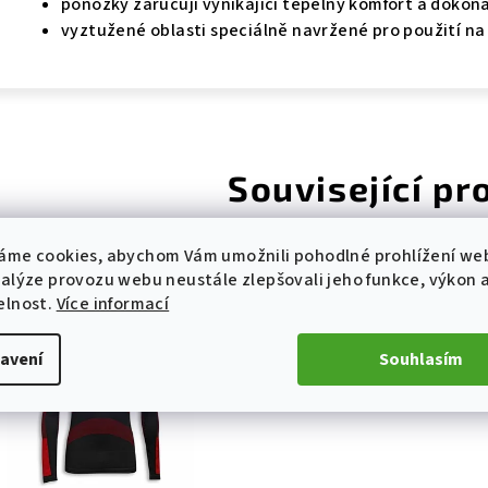
ponožky zaručují vynikající tepelný komfort a dokona
vyztužené oblasti speciálně navržené pro použití n
Související pr
áme cookies, abychom Vám umožnili pohodlné prohlížení we
nalýze provozu webu neustále zlepšovali jeho funkce, výkon 
elnost.
Více informací
avení
Souhlasím