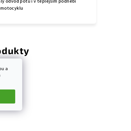
lý odvod potu i v teplejším podnebí
a motocyklu
odukty
bu a
a