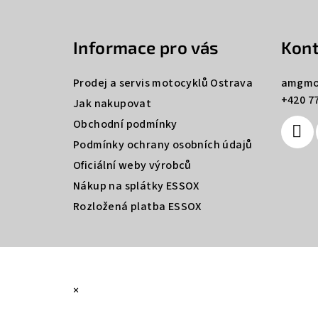
á
Informace pro vás
Kont
p
a
Prodej a servis motocyklů Ostrava
amgmo
+420 77
t
Jak nakupovat
Obchodní podmínky
í
Podmínky ochrany osobních údajů
Oficiální weby výrobců
Nákup na splátky ESSOX
Rozložená platba ESSOX
×