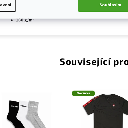
Gramáž:
avení
Souhlasím
160 g/m²
Související pr
Novinka