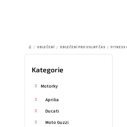
Přejít
na
obsah
/
OBLEČENÍ
/
OBLEČENÍ PRO VOLNÝ ČAS
/
FITNESS
DOMŮ
P
o
Kategorie
Přeskočit
kategorie
s
Motorky
t
Aprilia
r
a
Ducati
n
Moto Guzzi