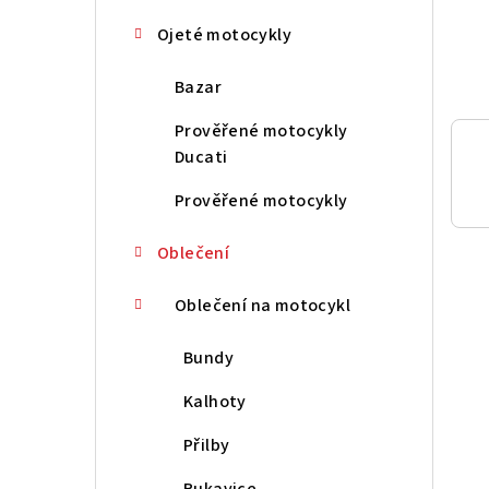
n
Ojeté motocykly
í
Bazar
p
Prověřené motocykly
a
Ducati
n
Prověřené motocykly
e
Oblečení
l
Oblečení na motocykl
Bundy
Kalhoty
Přilby
Rukavice