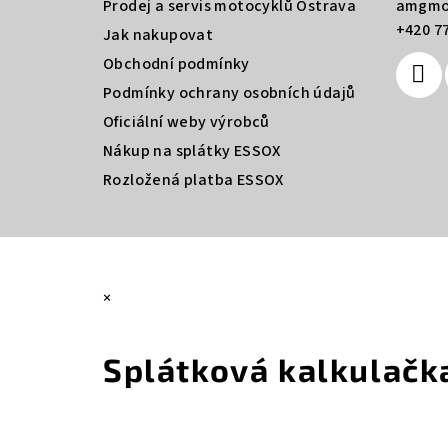
a
Prodej a servis motocyklů Ostrava
amgmo
+420 77
t
Jak nakupovat
Obchodní podmínky
í
Podmínky ochrany osobních údajů
Oficiální weby výrobců
Nákup na splátky ESSOX
Rozložená platba ESSOX
×
Splátková kalkulačk