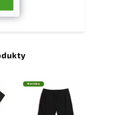
odukty
Novinka