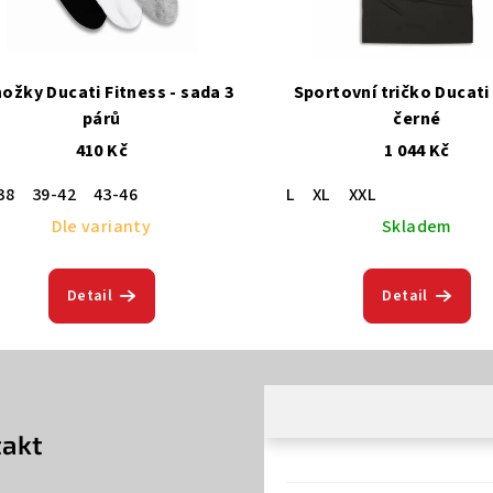
ožky Ducati Fitness - sada 3
Sportovní tričko Ducati
párů
černé
410 Kč
1 044 Kč
38
39-42
43-46
L
XL
XXL
Dle varianty
Skladem
Detail
Detail
akt