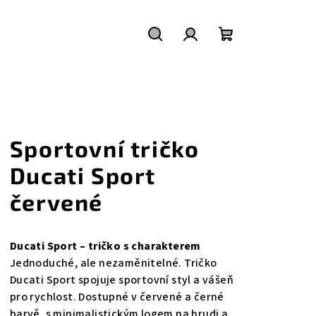
Hledat
Přihlášení
Nákupní
košík
Sportovní tričko
Ducati Sport
červené
Ducati Sport – tričko s charakterem
Jednoduché, ale nezaměnitelné. Tričko
Ducati Sport spojuje sportovní styl a vášeň
pro rychlost. Dostupné v červené a černé
barvě, s minimalistickým logem na hrudi a