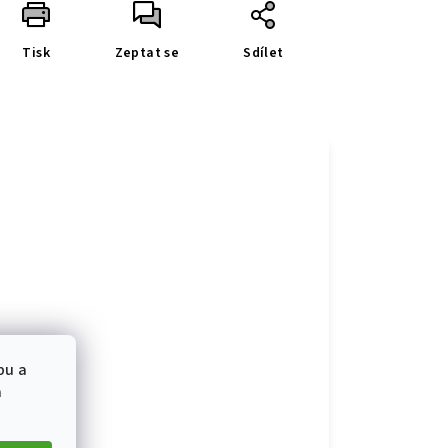
Tisk
Zeptat se
Sdílet
bu a
a