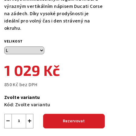
výrazným vertikálním nápisem Ducati Corse
na zádech. Díky vysoké prodyšnosti je
ideální pro volný čas i den strávený na
okruhu.
VELIKOST
1 029 Kč
850 Kč bez DPH
Měrná
Zvolte variantu
cena:
Kód:
Zvolte variantu
−
+
Rezervovat