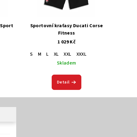
 Sport
Sportovní kraťasy Ducati Corse
Fitness
1 029 Kč
S
M
L
XL
XXL
XXXL
Skladem
Detail