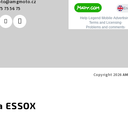
to
@
amgmoto.cz
5 75 56 75
Copyright 2026
AM
a ESSOX