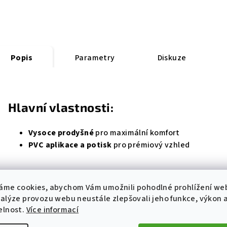
Popis
Parametry
Diskuze
Hlavní vlastnosti:
Vysoce prodyšné
pro maximální komfort
PVC aplikace a potisk
pro prémiový vzhled
Materiály:
áme cookies, abychom Vám umožnili pohodlné prohlížení we
nalýze provozu webu neustále zlepšovali jeho funkce, výkon 
88 % polyester, 12 % elastan
elnost.
Více informací