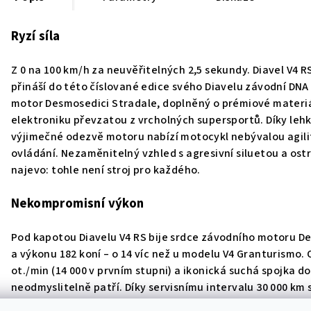
Ryzí síla
Z 0 na 100 km/h za neuvěřitelných 2,5 sekundy. Diavel V4 R
přináší do této číslované edice svého Diavelu závodní DNA 
motor Desmosedici Stradale, doplněný o prémiové materi
elektroniku převzatou z vrcholných supersportů. Díky leh
výjimečné odezvě motoru nabízí motocykl nebývalou agilit
ovládání. Nezaměnitelný vzhled s agresivní siluetou a os
najevo: tohle není stroj pro každého.
Nekompromisní výkon
Pod kapotou Diavelu V4 RS bije srdce závodního motoru D
a výkonu 182 koní – o 14 víc než u modelu V4 Granturismo.
ot./min (14 000 v prvním stupni) a ikonická suchá spojka d
neodmyslitelně patří. Díky servisnímu intervalu 30 000 km s
a kompromisů.