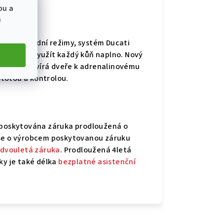
bu a
a
. Čtyři jízdní režimy, systém Ducati
 umožňují využít každý kůň naplno. Nový
 Diavel, otevírá dveře k adrenalinovému
stotou a kontrolou.
y poskytována záruka prodloužená o
 se o výrobcem poskytovanou záruku
 dvouletá záruka
. Prodloužená 4letá
ky je také délka
bezplatné asistenční