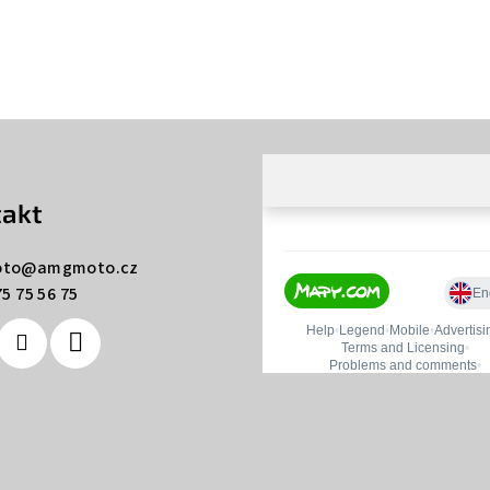
akt
to
@
amgmoto.cz
5 75 56 75