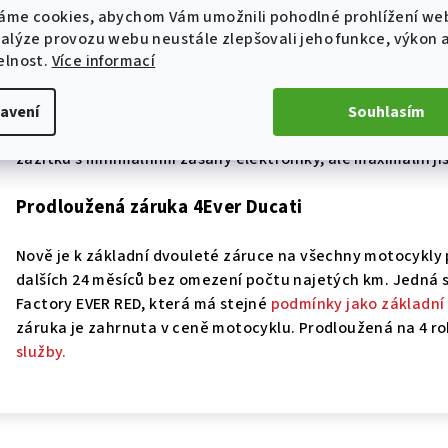
áme cookies, abychom Vám umožnili pohodlné prohlížení we
Nejnovější generace
nalýze provozu webu neustále zlepšovali jeho funkce, výkon 
elnost.
Více informací
Špičková elektronika posouvá řízení na úplně novou úroveň
Traction Control, Ducati Wheelie Control a Quick Shift 2.0
avení
Souhlasím
režim
Race Riding Mode
, poprvé v historii modelové řady
zážitku s minimálními zásahy elektroniky, ale maximální ji
P
rodloužená záruka 4Ever Ducati
Nově je k základní dvouleté záruce na všechny motocykl
dalších 24 měsíců bez omezení počtu najetých km. Jedná
Factory EVER RED, která má stejné
podmínky jako základní
záruka je zahrnuta v ceně motocyklu. Prodloužená na 4 ro
služby.