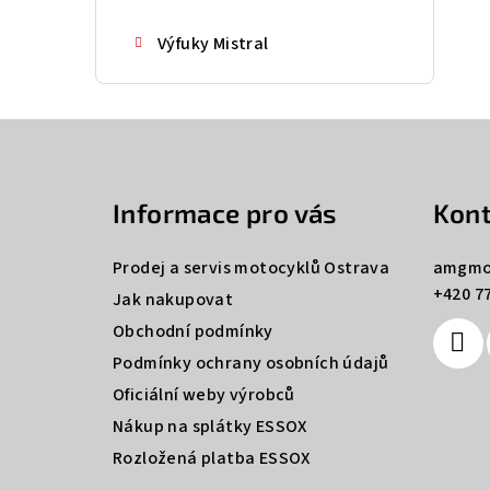
Výfuky Mistral
Z
á
Informace pro vás
Kont
p
a
Prodej a servis motocyklů Ostrava
amgmo
+420 77
t
Jak nakupovat
Obchodní podmínky
í
Podmínky ochrany osobních údajů
Oficiální weby výrobců
Nákup na splátky ESSOX
Rozložená platba ESSOX