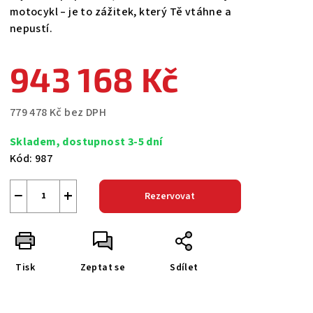
motocykl – je to zážitek, který Tě vtáhne a
nepustí.
943 168 Kč
779 478 Kč bez DPH
Měrná
Skladem, dostupnost 3-5 dní
cena:
Kód:
987
−
+
Rezervovat
Tisk
Zeptat se
Sdílet