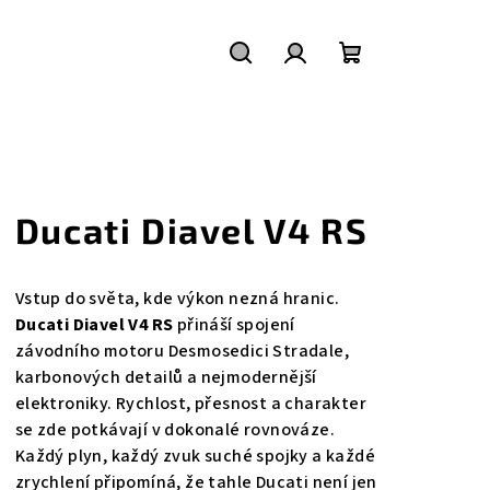
Hledat
Přihlášení
Nákupní
košík
Ducati Diavel V4 RS
Vstup do světa, kde výkon nezná hranic.
Ducati Diavel V4 RS
přináší spojení
závodního motoru Desmosedici Stradale,
karbonových detailů a nejmodernější
elektroniky. Rychlost, přesnost a charakter
se zde potkávají v dokonalé rovnováze.
Každý plyn, každý zvuk suché spojky a každé
zrychlení připomíná, že tahle Ducati není jen