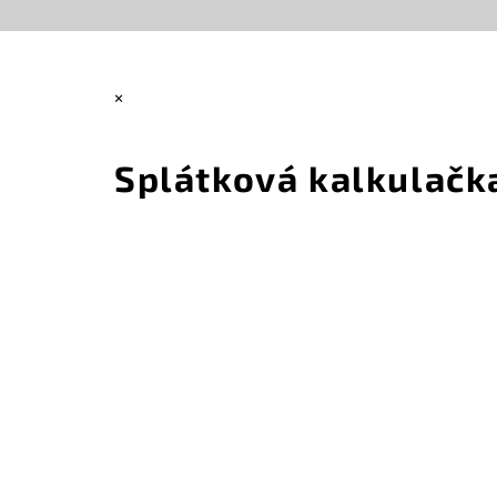
×
Splátková kalkulačk