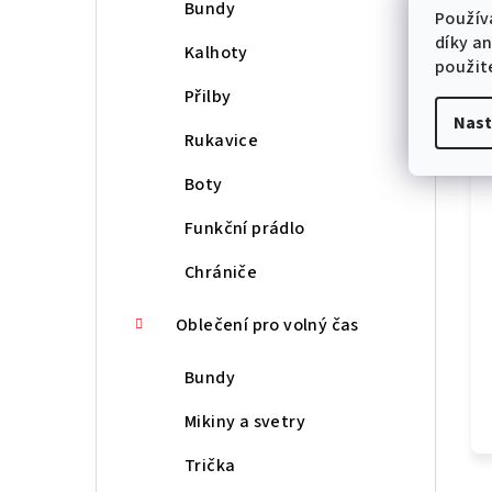
Bundy
Použív
díky a
Kalhoty
použit
Přilby
Nast
Rukavice
Boty
Funkční prádlo
Chrániče
Oblečení pro volný čas
Bundy
Mikiny a svetry
Trička