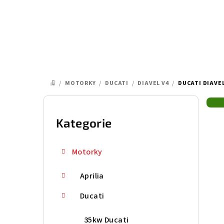
Přejít
na
obsah
/
MOTORKY
/
DUCATI
/
DIAVEL V4
/
DUCATI DIAVEL
DOMŮ
P
o
Kategorie
Přeskočit
kategorie
s
Motorky
t
Aprilia
r
a
Ducati
n
35kw Ducati