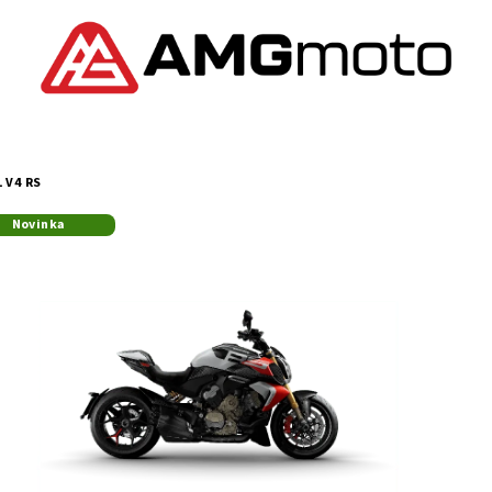
 V4 RS
Novinka