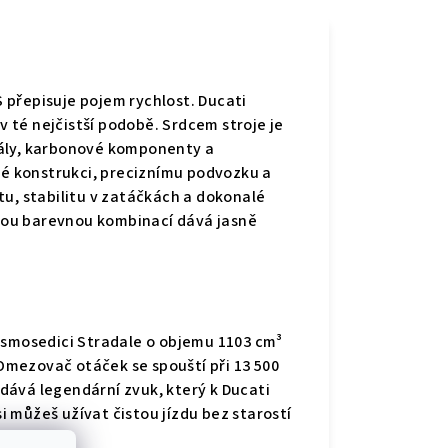
S přepisuje pojem rychlost. Ducati
v té nejčistší podobě. Srdcem stroje je
ály, karbonové komponenty a
ké konstrukci, preciznímu podvozku a
u, stabilitu v zatáčkách a dokonalé
trou barevnou kombinací dává jasně
esmosedici Stradale o objemu 1103 cm³
 Omezovač otáček se spouští při 13 500
odává legendární zvuk, který k Ducati
i můžeš užívat čistou jízdu bez starostí