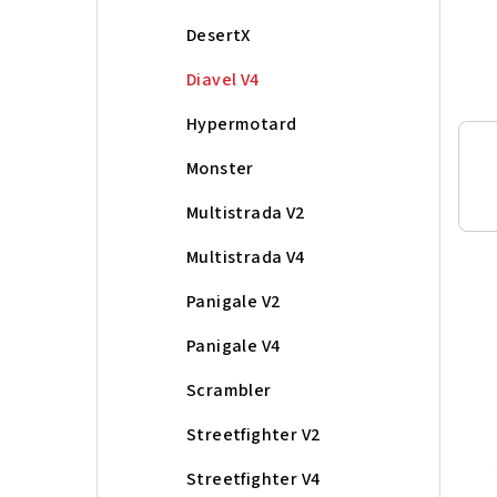
n
DesertX
í
Diavel V4
p
Hypermotard
a
Monster
n
Multistrada V2
e
Multistrada V4
l
Panigale V2
Panigale V4
Scrambler
Streetfighter V2
Streetfighter V4