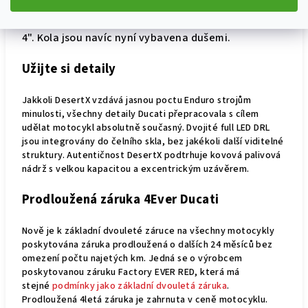
Přední kolo si zachovává svou velikost, zatímco
zadní je užší než u modelu DesertX, tedy z 4.5" na
4". Kola jsou navíc nyní vybavena dušemi.
Užijte si detaily
Jakkoli DesertX vzdává jasnou poctu Enduro strojům
minulosti, všechny detaily Ducati přepracovala s cílem
udělat motocykl absolutně současný. Dvojité full LED DRL
jsou integrovány do čelního skla, bez jakékoli další viditelné
struktury. Autentičnost DesertX podtrhuje kovová palivová
nádrž s velkou kapacitou a excentrickým uzávěrem.
P
rodloužená záruka 4Ever Ducati
Nově je k základní dvouleté záruce na všechny motocykly
poskytována záruka prodloužená o dalších 24 měsíců bez
omezení počtu najetých km. Jedná se o výrobcem
poskytovanou záruku Factory EVER RED, která má
stejné
podmínky jako základní dvouletá záruka
.
Prodloužená 4letá záruka je zahrnuta v ceně motocyklu.