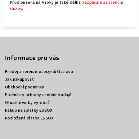
Prodloužená na 4 roky je také délka
bezplatné asistenční
služby.
Z
á
p
Informace pro vás
a
Prodej a servis motocyklů Ostrava
t
Jak nakupovat
í
Obchodní podmínky
Podmínky ochrany osobních údajů
Oficiální weby výrobců
Nákup na splátky ESSOX
Rozložená platba ESSOX