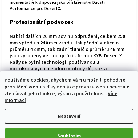
momentálně k dispozici jako příslušenství Ducati
Performance pro DesertX.
Profesionální podvozek
Nabízí dalších 20 mm zdvihu odpružení, celkem 250
mm vpředu a 240 mm vzadu. Jak přední vidlice o
průměru 48 mm, tak zadní tlumič o průměru 46 mm
jsou vyrobeny ve spolupráci s firmou KYB. DesertX
Rally se pyšní technologií používanou u
motokrosových a enduro motocyklů, která
zaručuje homogenní chování a potřebnou podporu
Používáme cookies, abychom Vám umožnili pohodlné
i při nejextrémnějším použití.
prohlížení webu a díky analýze provozu webu neustále
zlepšovali jeho funkce, výkon a použitelnost.
Více
Lehčí a propracovanější kola
informací
DesertX Rally je mimo silnici efektivnější díky
Nastavení
nových kol, která jsou lehčí a technicky vyspělejší.
Tyto kola se pyšní pevnějšími a lehčími ráfky
Takasago Excel s frézovanými náboji z lehkého
hliníku (-0,5 kg oproti kompletní sadě kol DesertX).
Souhlasím