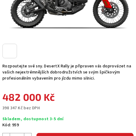
Rozpoutejte své sny. DesertX Rally je připraven vás doprovázet na
vašich nejextrémnějších dobrodružstvích se svým špičkovým
profesionálním vybavením pro jízdu mimo silnici.
482 000 Kč
398 347 Kč bez DPH
Měrná
Skladem, dostupnost 3-5 dní
cena:
Kód:
959