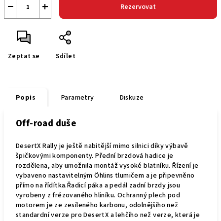
−
+
Rezervovat
Zeptat se
Sdílet
Popis
Parametry
Diskuze
Off-road duše
DesertX Rally je ještě nabitější mimo silnici díky výbavě
špičkovými komponenty. Přední brzdová hadice je
rozdělena, aby umožnila montáž vysoké blatníku. Řízení je
vybaveno nastavitelným Öhlins tlumičem a je připevněno
přímo na řídítka.Řadicí páka a pedál zadní brzdy jsou
vyrobeny z frézovaného hliníku. Ochranný plech pod
motorem je ze zesíleného karbonu, odolnějšího než
standardní verze pro DesertX a lehčího než verze, která je