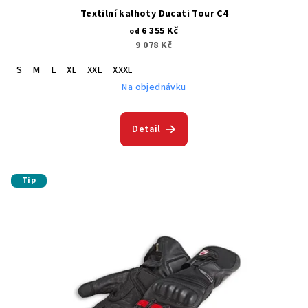
Textilní kalhoty Ducati Tour C4
6 355 Kč
od
9 078 Kč
S
M
L
XL
XXL
XXXL
Na objednávku
Detail
Tip