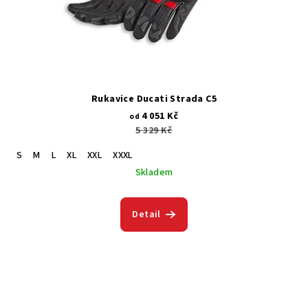
Rukavice Ducati Strada C5
4 051 Kč
od
5 329 Kč
S
M
L
XL
XXL
XXXL
Skladem
Detail