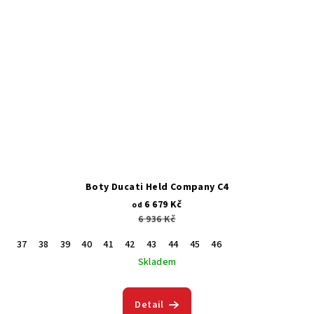
Boty Ducati Held Company C4
6 679 Kč
od
6 936 Kč
37
38
39
40
41
42
43
44
45
46
Skladem
Detail