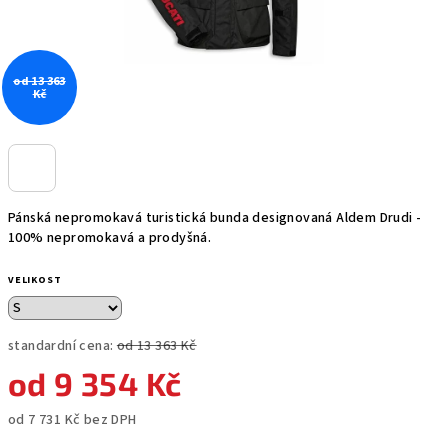
od 13 363
Kč
Pánská nepromokavá turistická bunda designovaná Aldem Drudi -
100% nepromokavá a prodyšná.
VELIKOST
standardní cena:
od 13 363 Kč
od
9 354 Kč
od
7 731 Kč
bez DPH
Měrná