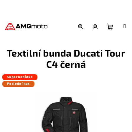
Přejít
na
obsah
Nákupní
Hledat
Přihlášení
Textilní bunda Ducati Tour
košík
C4 černá
Super nabídka
Poslední kus