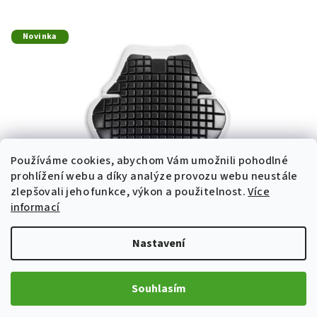
Novinka
Používáme cookies, abychom Vám umožnili pohodlné
prohlížení webu a díky analýze provozu webu neustále
zlepšovali jeho funkce, výkon a použitelnost.
Více
informací
Nastavení
Chránič páteře Ducati Warrior 2
1 521 Kč
Souhlasím
1 580 Kč