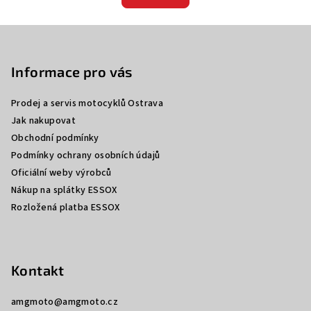
Z
á
p
Informace pro vás
a
Prodej a servis motocyklů Ostrava
t
Jak nakupovat
í
Obchodní podmínky
Podmínky ochrany osobních údajů
Oficiální weby výrobců
Nákup na splátky ESSOX
Rozložená platba ESSOX
Kontakt
amgmoto
@
amgmoto.cz