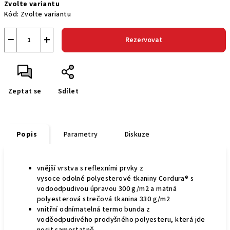
Zvolte variantu
cena:
Kód:
Zvolte variantu
−
+
Rezervovat
Zeptat se
Sdílet
Popis
Parametry
Diskuze
vnější vrstva s reflexními prvky z
vysoce
odolné polyesterové tkaniny Cordura® s
vodoodpudivou úpravou 300 g/m2 a matná
polyesterová strečová tkanina 330 g/m2
vnitřní odnímatelná termo bunda z
voděodpudivého prodyšného polyesteru, která jde