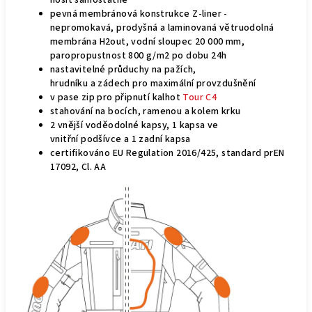
nosit samostatně
pevná membránová konstrukce Z-liner -
nepromokavá, prodyšná a laminovaná větruodolná
membrána H2out, vodní sloupec 20 000 mm,
paropropustnost 800 g/m2 po dobu 24h
nastavitelné průduchy na pažích,
hrudníku a zádech pro maximální provzdušnění
v pase zip pro připnutí kalhot
Tour C4
stahování na bocích, ramenou a kolem krku
2 vnější voděodolné kapsy, 1 kapsa ve
vnitřní podšívce a 1 zadní kapsa
certifikováno EU Regulation 2016/425, standard prEN
17092, Cl. AA