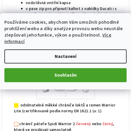
vodotěsná vnitřní kapsa
v pase zip pro připnutí kalhot z nabídky Ducati i s
protikusem, který lze našít na libovolné kalhoty
a poutko pro připnutí kalhot
Používáme cookies, abychom Vám umožnili pohodlné
výrobek s označením CE, certifikovaný podle
prohlížení webu a díky analýze provozu webu neustále
nařízení (EU) 2016/425
zlepšovali jeho funkce, výkon a použitelnost.
Více
informací
Nastavení
Souhlasím
odnímatelné měkké chrániče loktů a ramen Warrior
Lite (certifikované podle normy EN 1621.1 Lv. 1)
chránič páteře Spidi Warrior 2
červený
nebo
černý
,
které se prodávají samostatně