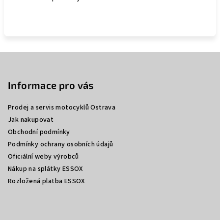
Z
á
p
Informace pro vás
a
Prodej a servis motocyklů Ostrava
t
Jak nakupovat
í
Obchodní podmínky
Podmínky ochrany osobních údajů
Oficiální weby výrobců
Nákup na splátky ESSOX
Rozložená platba ESSOX