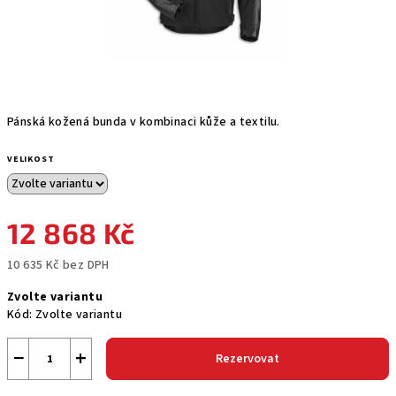
Pánská kožená bunda v kombinaci kůže a textilu.
VELIKOST
12 868 Kč
10 635 Kč bez DPH
Měrná
Zvolte variantu
cena:
Kód:
Zvolte variantu
−
+
Rezervovat