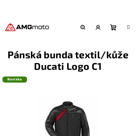
Přejít
na
obsah
Nákupní
Hledat
Přihlášení
Pánská bunda textil/kůže
košík
Ducati Logo C1
Novinka