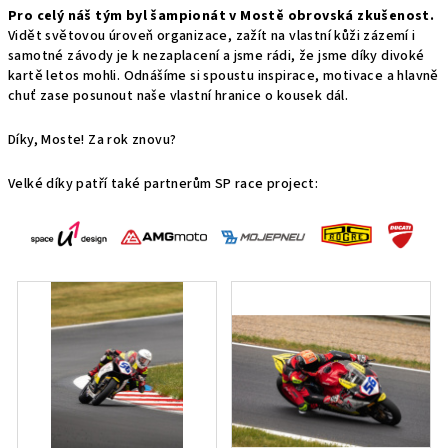
Pro celý náš tým byl šampionát v Mostě obrovská zkušenost.
Vidět světovou úroveň organizace, zažít na vlastní kůži zázemí i
samotné závody je k nezaplacení a jsme rádi, že jsme díky divoké
kartě letos mohli. Odnášíme si spoustu inspirace, motivace a hlavně
chuť zase posunout naše vlastní hranice o kousek dál.
Díky, Moste! Za rok znovu?
Velké díky patří také partnerům SP race project: