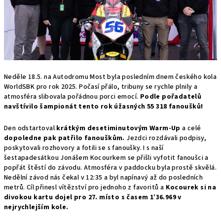
Neděle 18.5. na Autodromu Most byla posledním dnem českého kola
WorldSBK pro rok 2025. Počasí přálo, tribuny se rychle plnily a
atmosféra slibovala pořádnou porci emocí.
Podle pořadatelů
navštívilo šampionát tento rok úžasných 55 318 fanoušků!
Den odstartoval
krátkým desetiminutovým Warm-Up
a celé
dopoledne pak patřilo fanouškům.
Jezdci rozdávali podpisy,
poskytovali rozhovory a fotili se s fanoušky. I s naší
šestapadesátkou Jonášem Kocourkem se přišli vyfotit fanoušci a
popřát štěstí do závodu. Atmosféra v paddocku byla prostě skvělá.
Nedělní závod nás čekal v 12:35 a byl napínavý až do posledních
metrů. Cíl přinesl vítězství pro jednoho z favoritů a
Kocourek si na
divokou kartu dojel pro 27. místo s časem 1’36.969 v
nejrychlejším kole.