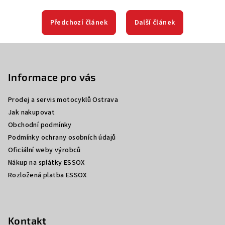
Předchozí článek
Další článek
Z
á
p
Informace pro vás
a
Prodej a servis motocyklů Ostrava
t
Jak nakupovat
í
Obchodní podmínky
Podmínky ochrany osobních údajů
Oficiální weby výrobců
Nákup na splátky ESSOX
Rozložená platba ESSOX
Kontakt