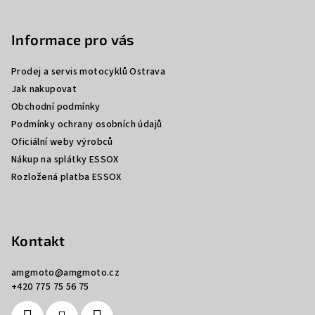
Z
á
p
Informace pro vás
a
Prodej a servis motocyklů Ostrava
t
Jak nakupovat
í
Obchodní podmínky
Podmínky ochrany osobních údajů
Oficiální weby výrobců
Nákup na splátky ESSOX
Rozložená platba ESSOX
Kontakt
amgmoto
@
amgmoto.cz
+420 775 75 56 75