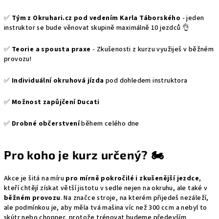
✅
Tým z Okruhari.cz pod vedením Karla Táborského
- jeden
instruktor se bude věnovat skupině maximálně 10 jezdců 👌
✅
Teorie a spousta praxe
- Zkušenosti z kurzu využiješ v běžném
provozu!
✅
Individuální okruhová jízda
pod dohledem instruktora
✅
Možnost zapůjčení Ducati
✅
Drobné občerstvení
během celého dne
Pro koho je kurz určený? 🏍️
Akce je šitá na míru
pro mírně pokročilé i zkušenější jezdce
,
kteří chtějí získat větší jistotu v sedle nejen na okruhu, ale také v
běžném provozu
. Na značce stroje, na kterém přijedeš nezáleží,
ale podmínkou je, aby měla tvá mašina víc než 300 ccm a nebyl to
skútr nebo chopper, protože trénovat budeme především