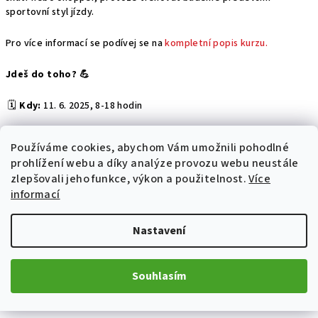
sportovní styl jízdy.
Pro více informací se podívej se na
kompletní popis kurzu.
Jdeš do toho? 💪
🗓️
Kdy:
11. 6. 2025, 8-18 hodin
📍
Kde:
Okruh Steel Ring Třinec
Používáme cookies, abychom Vám umožnili pohodlné
prohlížení webu a díky analýze provozu webu neustále
💰
Cena:
4 900 Kč
zlepšovali jeho funkce, výkon a použitelnost.
Více
informací
Akce se uskuteční za každého počasí
, protože v každých
podmínkách je co se učit,
ale
pozor!
Počet míst je omezený na
40 účastníků
, takže kdo dřív klikne, ten jede! 🏁
Přihlášku najdeš
Nastavení
tady
👉
Souhlasím
Chci se přihlásit