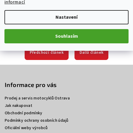
informací
Nastavení
Souhlasím
Předchozí článek
Další článek
Z
á
p
Informace pro vás
a
Prodej a servis motocyklů Ostrava
t
Jak nakupovat
í
Obchodní podmínky
Podmínky ochrany osobních údajů
Oficiální weby výrobců