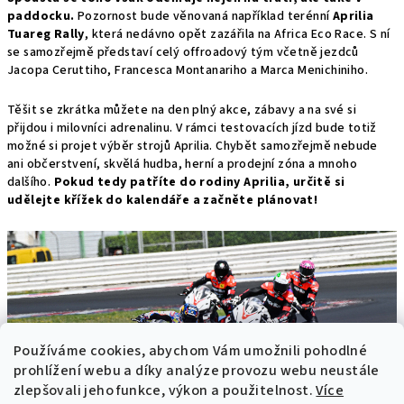
paddocku.
Pozornost bude věnovaná například terénní
Aprilia
Tuareg Rally
, která nedávno opět zazářila na Africa Eco Race. S ní
se samozřejmě představí celý offroadový tým včetně jezdců
Jacopa Ceruttiho, Francesca Montanariho a Marca Menichiniho.
Těšit se zkrátka můžete na den plný akce, zábavy a na své si
přijdou i milovníci adrenalinu. V rámci testovacích jízd bude totiž
možné si projet výběr strojů Aprilia. Chybět samozřejmě nebude
ani občerstvení, skvělá hudba, herní a prodejní zóna a mnoho
dalšího.
Pokud tedy patříte do rodiny Aprilia, určitě si
udělejte křížek do kalendáře a začněte plánovat!
Používáme cookies, abychom Vám umožnili pohodlné
prohlížení webu a díky analýze provozu webu neustále
zlepšovali jeho funkce, výkon a použitelnost.
Více