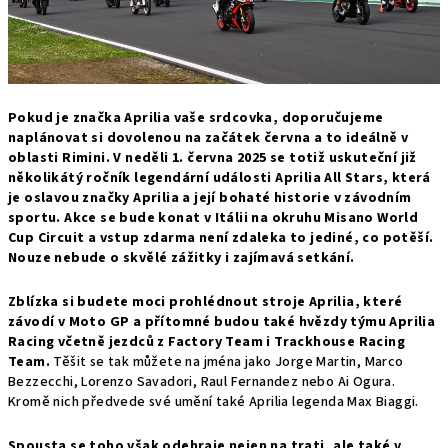
Pokud je značka Aprilia vaše srdcovka, doporučujeme
naplánovat si dovolenou na začátek června a to ideálně v
oblasti Rimini. V neděli 1. června 2025 se totiž uskuteční již
několikátý ročník legendární události Aprilia All Stars, která
je oslavou značky Aprilia a její bohaté historie v závodním
sportu. Akce se bude konat v Itálii na okruhu Misano World
Cup Circuit a vstup zdarma není zdaleka to jediné, co potěší.
Nouze nebude o skvělé zážitky i zajímavá setkání.
Zblízka si budete moci prohlédnout stroje Aprilia, které
závodí v Moto GP a přítomné budou také hvězdy týmu Aprilia
Racing včetně jezdců z Factory Team i Trackhouse Racing
Team.
Těšit se tak můžete na jména jako Jorge Martin, Marco
Bezzecchi, Lorenzo Savadori, Raul Fernandez nebo Ai Ogura.
Kromě nich předvede své umění také Aprilia legenda Max Biaggi.
Spousta se toho však odehraje nejen na trati, ale také v