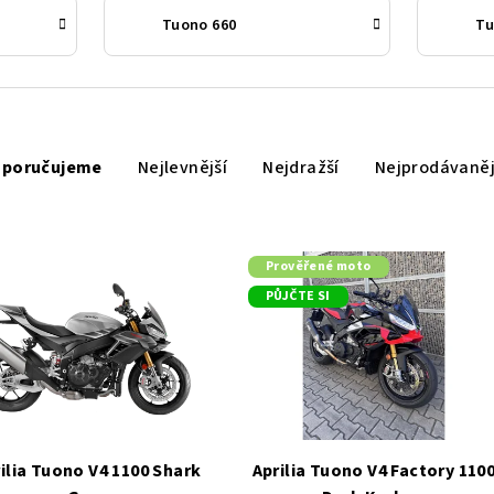
Tuono 660
Tu
poručujeme
Nejlevnější
Nejdražší
Nejprodávaněj
Prověřené moto
PŮJČTE SI
ilia Tuono V4 1100 Shark
Aprilia Tuono V4 Factory 110