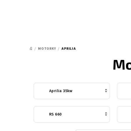
Přejít
na
obsah
/
MOTORKY
/
APRILIA
DOMŮ
Mo
Aprilia 35kw
RS 660