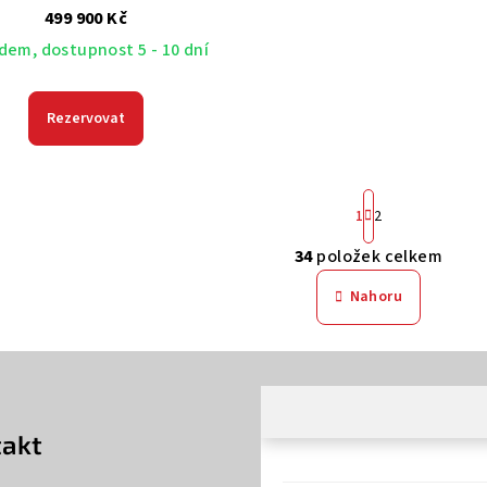
499 900 Kč
dem, dostupnost 5 - 10 dní
Rezervovat
S
1
2
t
r
34
položek celkem
O
á
v
Nahoru
n
k
l
o
á
v
d
á
a
n
akt
c
í
í