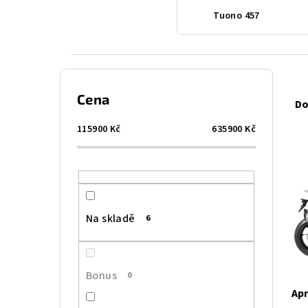
Tuono 457
P
Ř
Cena
o
Do
a
s
115900
Kč
635900
Kč
z
V
t
e
ý
r
n
p
a
í
Na skladě
6
i
n
p
s
n
r
Bonus
0
p
í
o
Apr