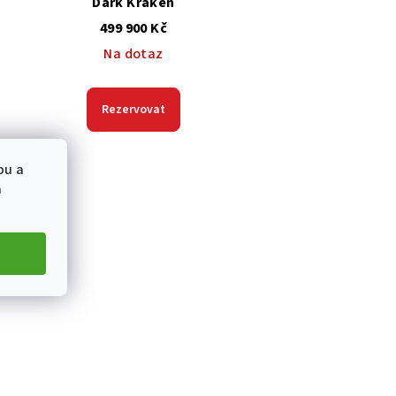
Dark Kraken
499 900 Kč
Na dotaz
Rezervovat
bu a
a