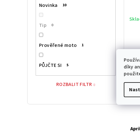
r
p
d
Novinka
10
o
a
u
Skla
d
n
Tip
0
k
u
e
t
Prověřené moto
1
k
l
ů
t
Použív
PŮJČTE SI
5
díky a
No
ů
použit
ROZBALIT FILTR
Nast
Apri