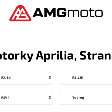
torky Aprilia
, Stran
RX/SX
RS 125
RSV4
Tuareg