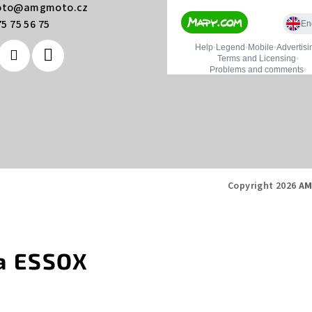
to
@
amgmoto.cz
p
5 75 56 75
r
v
k
y
v
ý
p
i
Copyright 2026
AM
s
u
a ESSOX