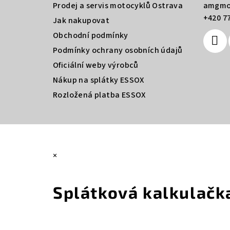
a
Prodej a servis motocyklů Ostrava
amgmo
+420 77
t
Jak nakupovat
Obchodní podmínky
í
Podmínky ochrany osobních údajů
Oficiální weby výrobců
Nákup na splátky ESSOX
Rozložená platba ESSOX
×
Splátková kalkulačk