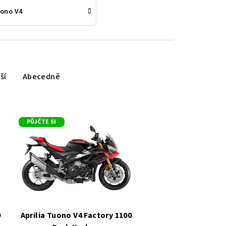
ono V4
ší
Abecedně
PŮJČTE SI
0
Aprilia Tuono V4 Factory 1100