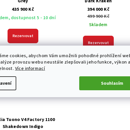
Grey
Dark Kraken
435 900 Kč
394 000 Kč
499 900 Kč
dem, dostupnost 5 - 10 dní
Skladem
Rezervovat
Rezervovat
áme cookies, abychom Vám umožnili pohodlné prohlížení we
nalýze provozu webu neustále zlepšovali jeho funkce, výkon 
vinka
elnost.
Více informací
avení
Souhlasím
lia Tuono V4 Factory 1100
Shakedown Indigo